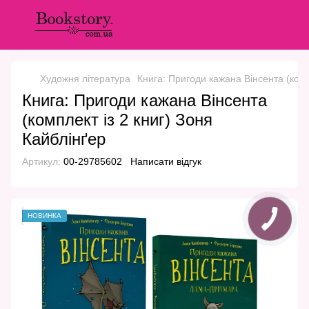
Художня література
Книга: Пригоди кажана Вінсента (комп
Книга: Пригоди кажана Вінсента
(комплект із 2 книг) Зоня
Кайблінґер
Артикул:
00-29785602
Написати відгук
НОВИНКА