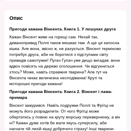
Опис
Пригоди кажана Вінсента. Книга 1. У пошуках друга
Кажан Вінсент живе на горищі сам. Нехай так,
диванопривид Поллі також мешкає там. А ще ця капосна
кішка. Але вона, звісно ж, не рахується. Вінсент терміново
потребує друга, аби не боротися з підступами світу
привидів самотужки! Пугач Гупач уже дещо вигадав: вони
вдвох повісять на дерево оголошення. Чи відгукнеться
хтось? Може, навіть справжня тварина? Але тут на
Вінсента чекає величезна несподіванка! Круті та
моторошні пригоди кажана!
Пригоди кажана Вінсента. Книга 2. Вінсент і лама-
примара
Вінсент зажурився. Навіть подружки Поллі та Фрітці не
можуть його розрадилити. От чого Фрітці може
обертатись у повню на круту морську перевернинку, а він
ні? Кажан дуже хотів би мати якусь суперсилу, аби
нагнати тій лихій кішці добрячого страху! Інші тварини-