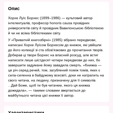
Опис
Хорхе Луїс Борхес (1899‒1986) — культовий автор
інтелектуалів, професор honoris causa провідних
університетів світу й провідник Вавилонською бібліотекою
й чи не всіма бібліотеками світу.
У «Приватній книгозбірні» (1985) зібрано передмови,
написані Хорхе Луїсом Борхесом до книжок, які увійшли
до його колекції зі ста обов'язкових до прочитання творів.
Добирав ці твори Борхес на власний розсуд, але встиг
написати лише шістдесят чотири передмови до них, бо
завершити задумане йому завадила смерть. «Книжка —
це річ серед речей, том, загублений поміж томів, яких є
сила-силенна в байдужому всесвіті, доки не натрапить на
свого читача, на людину, призначену для її символів.
...Дай Боже, щоб ти був читачем, якого ця книжка
дожидала», — такими словами звертається до
майбутнього читача цієї книжки її автор.
Характеристики