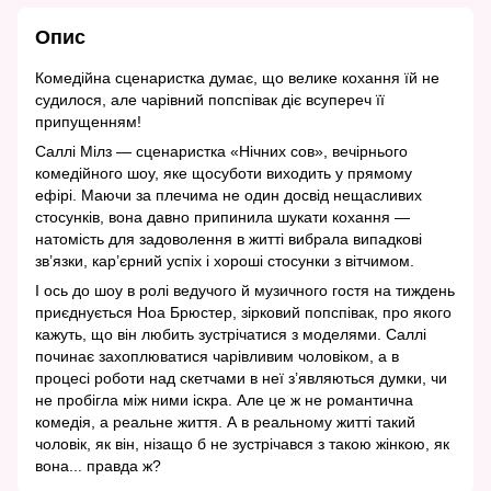
Опис
Комедійна сценаристка думає, що велике кохання їй не
судилося, але чарівний попспівак діє всупереч її
припущенням!
Саллі Мілз — сценаристка «Нічних сов», вечірнього
комедійного шоу, яке щосуботи виходить у прямому
ефірі. Маючи за плечима не один досвід нещасливих
стосунків, вона давно припинила шукати кохання —
натомість для задоволення в житті вибрала випадкові
зв’язки, кар’єрний успіх і хороші стосунки з вітчимом.
І ось до шоу в ролі ведучого й музичного гостя на тиждень
приєднується Ноа Брюстер, зірковий попспівак, про якого
кажуть, що він любить зустрічатися з моделями. Саллі
починає захоплюватися чарівливим чоловіком, а в
процесі роботи над скетчами в неї з’являються думки, чи
не пробігла між ними іскра. Але це ж не романтична
комедія, а реальне життя. А в реальному житті такий
чоловік, як він, нізащо б не зустрічався з такою жінкою, як
вона... правда ж?