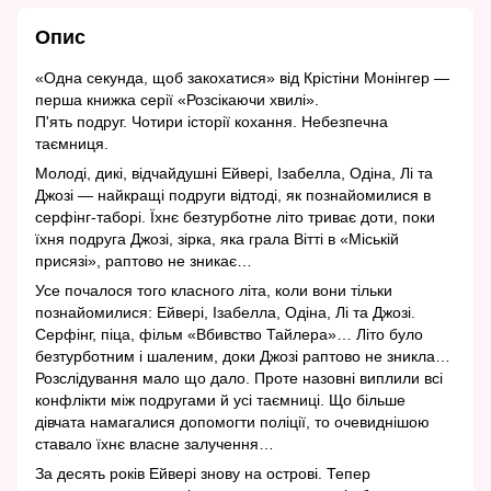
Опис
«Одна секунда, щоб закохатися» від Крістіни Монінгер —
перша книжка серії «Розсікаючи хвилі».
П'ять подруг. Чотири історії кохання. Небезпечна
таємниця.
Молоді, дикі, відчайдушні Ейвері, Ізабелла, Одіна, Лі та
Джозі — найкращі подруги відтоді, як познайомилися в
серфінг-таборі. Їхнє безтурботне літо триває доти, поки
їхня подруга Джозі, зірка, яка грала Вітті в «Міській
присязі», раптово не зникає…
Усе почалося того класного літа, коли вони тільки
познайомилися: Ейвері, Ізабелла, Одіна, Лі та Джозі.
Серфінг, піца, фільм «Вбивство Тайлера»… Літо було
безтурботним і шаленим, доки Джозі раптово не зникла…
Розслідування мало що дало. Проте назовні виплили всі
конфлікти між подругами й усі таємниці. Що більше
дівчата намагалися допомогти поліції, то очевиднішою
ставало їхнє власне залучення…
За десять років Ейвері знову на острові. Тепер