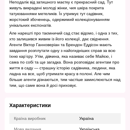
Неподалік від затишного маєтку є прекрасний сад. Тут
живуть викрадені молоді жінки, чия шкіра покрита
татуюваннями метеликів. Їх утримує тут садівник,
жорстокий збоченець, одержимий колекціонуванням
унікальних експонатів.
Але нарешті про таємничий сад стає відомо, і одна з тих,
хто залишився живим із його колекції, дає свідчення.
Агенти Віктор Ганноверіан та Брендон Еддісон мають
завдання розплутати одну з найогидніших справ за всю
їхню кар’єру. Утім, дівчина, яка називає себе Майєю, і
сама по собі та ще загадка. Вона розповідає агентам про
життя в саду — страшну історію садівника, людини, яка
ладна на все, щоб утримати красу в полоні. Але чим
більше агенти дізнаються, тим частіше замислюються над
тим, що саме вона й досі приховує.
Характеристики
Країна виробник
Україна
Мова видання
Українська