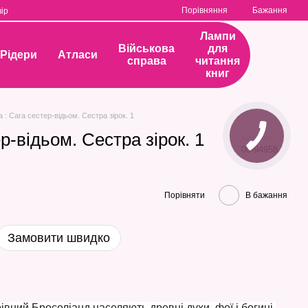
Порівняння
Бажання
ір
Лампи
Військова
для
Рідери
Атласи
справа
читання
книг
а : Сага сестер-відьом. Сестра зірок. 1
р-відьом. Сестра зірок. 1
Артикул
00-94958
Порівняти
В бажання
Замовити швидко
івний Броселіанд населяють древні духи, феї і богині.