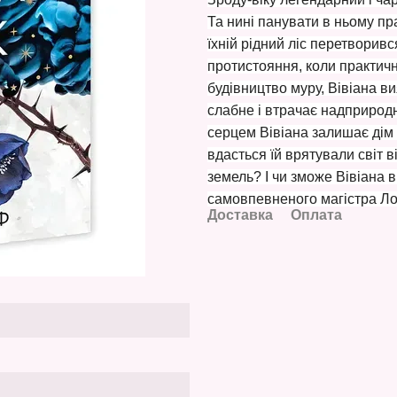
Та нині панувати в ньому пр
їхній рідний ліс перетворивс
протистояння, коли практи
будівництво муру, Вівіана 
слабне і втрачає надприродн
серцем Вівіана залишає дім і
вдасться їй врятували світ в
земель? І чи зможе Вівіана 
самовпевненого магістра Л
Доставка
Оплата