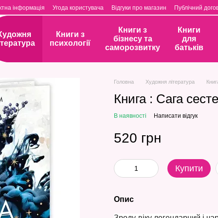
ктна інформація
Угода користувача
Відгуки про магазин
Публічний догов
Книги з
Книги
Художня
Книги з
бізнесу та
для
ітература
психології
саморозвитку
батьків
Головна
Художня література
Книг
Книга : Сага сесте
В наявності
Написати відгук
520 грн
Купити
Опис
Зроду-віку легендарний і чар