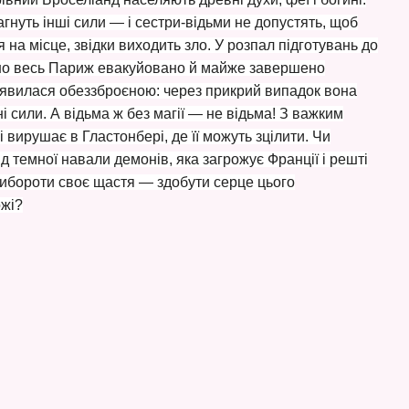
агнуть інші сили ― і сестри-відьми не допустять, щоб
я на місце, звідки виходить зло. У розпал підготувань до
чно весь Париж евакуйовано й майже завершено
виявилася обеззброєною: через прикрий випадок вона
і сили. А відьма ж без магії — не відьма! З важким
 вирушає в Гластонбері, де її можуть зцілити. Чи
ід темної навали демонів, яка загрожує Франції і решті
вибороти своє щастя — здобути серце цього
ожі?