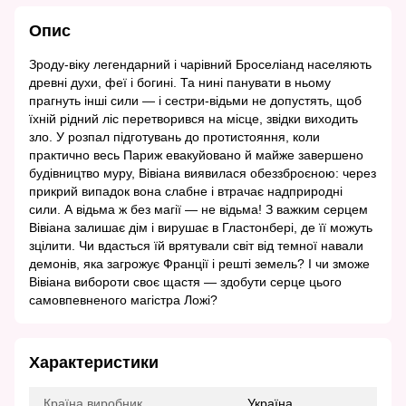
Опис
Зроду-віку легендарний і чарівний Броселіанд населяють
древні духи, феї і богині. Та нині панувати в ньому
прагнуть інші сили ― і сестри-відьми не допустять, щоб
їхній рідний ліс перетворився на місце, звідки виходить
зло. У розпал підготувань до протистояння, коли
практично весь Париж евакуйовано й майже завершено
будівництво муру, Вівіана виявилася обеззброєною: через
прикрий випадок вона слабне і втрачає надприродні
сили. А відьма ж без магії — не відьма! З важким серцем
Вівіана залишає дім і вирушає в Гластонбері, де її можуть
зцілити. Чи вдасться їй врятували світ від темної навали
демонів, яка загрожує Франції і решті земель? І чи зможе
Вівіана вибороти своє щастя — здобути серце цього
самовпевненого магістра Ложі?
Характеристики
Країна виробник
Україна