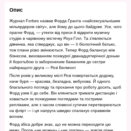
Опис
Журнал Forbes назвав Форда Ґранта «найсексуальнішим
мільярдером світу», але йому до цього байдуже. Усе, чого
прагне Форд, — утекти від преси й відкрити музичну
студію в чарівному містечку Роуз-Гілл. Та з'являється
дівчинка, яка стверджує, що він — її біологічний батько,
тож плани різко змінюються. Тепер Форд балансує між
бізнесом, вихованням похмурої дванадцятирічної доньки
й боротьбою із забороненим бажанням до сестри
найкращого друга — Розі Белмонт.
Після років у великому місті Розі повертається додому,
наче буря — красива, безладна, вибухова. Й одного
благального погляду та прохання про роботу досить, щоб
Форд узяв її до себе. Він клянеться тримати дистанцію і
ховається за похмурими поглядами та гострими
репліками, але з часом словесні сутички перетворюються
на флірт — і ця напруга швидко спалахує справжнім
вогнем.
Форд збіса добре знає, що не можна переходити цю
межу. Проте «не можна» і «не здатен» — зовсім різне.