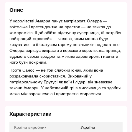
Опис
У королівстві Амарра панує матріархат. Олерра —
воїтелька і претендентка на престол — не звикла до
компромісів. Щоб обійти підступну суперницю, їй потрібен
найкращий «трофей» — чоловік, яким можна буде
хизуватися: з її статусом гарему невільників недостатньо.
Олерра вирішує викрасти з ворожого королівства принца,
відомого своєю вродою та м’яким характером, і навчити
його бути покірним.
Проте Санос — не той слабкий юнак, яким вона
розраховувала скористатися. Вихований у
патріархальному Брутусі як воїн і лідер, він зневажає
закони Амарри. У небезпечній грі в мисливицю та здобич
межа між ворожнечею і пристрастю стирається.
Характеристики
Країна виробник
Україна