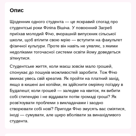
Опис
Щоденник одного студента — це яскравий спогад про
студентські роки Філіпа Вішіча. У повоєнний Загреб
приїхав молодий Фічо, вчорашній випускник сільської
школи, щоб втілити свою мрію — вступити на факультет
фізичної культури. Проте він навіть не уявляє, з якими
недоліками тогочасної системи освіти йому доведеться
зіткнутися.
Студентське життя, коли маєш зовсім мало грошей,
спонукає до пошуків можливостей заробити. Тож Фічо
вмикає увесь свій креатив. Як пройти на платний захід,
якщо в кишені ані копійки, як здійснити омріяну поїздку в
Будапешт, коли грошей — заледве на квиток, як вибити
собі стипендію і не віддавати потім громаді гроші? Як
розв’язувати проблеми з викладачами і заодно
створювати собі нові? Пригоди Фічо змусять вас сміятися,
іноді — сумувати, але щиро вболівати за винахідливого
студента.