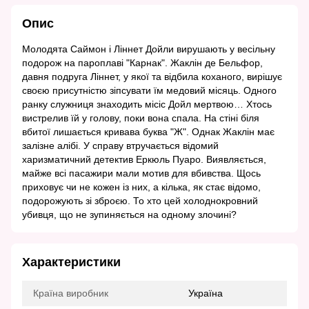
Опис
Молодята Саймон і Ліннет Дойли вирушають у весільну
подорож на пароплаві "Карнак". Жаклін де Бельфор,
давня подруга Ліннет, у якої та відбила коханого, вирішує
своєю присутністю зіпсувати їм медовий місяць. Одного
ранку служниця знаходить місіс Дойл мертвою… Хтось
вистрелив їй у голову, поки вона спала. На стіні біля
вбитої лишається кривава буква "Ж". Однак Жаклін має
залізне алібі. У справу втручається відомий
харизматичний детектив Еркюль Пуаро. Виявляється,
майже всі пасажири мали мотив для вбивства. Щось
приховує чи не кожен із них, а кілька, як стає відомо,
подорожують зі зброєю. То хто цей холоднокровний
убивця, що не зупиняється на одному злочині?
Характеристики
Країна виробник
Україна