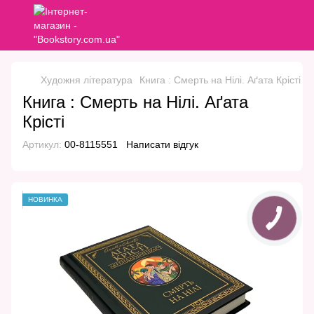
Художня література
Книга : Смерть на Нілі. Аґата Крісті
Книга : Смерть на Нілі. Аґата
Крісті
Артикул:
00-8115551
Написати відгук
НОВИНКА