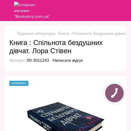
Художня література
Книга : Спільнота бездушних дівчат. 
Книга : Спільнота бездушних
дівчат. Лора Стівен
Артикул:
00-3011243
Написати відгук
НОВИНКА