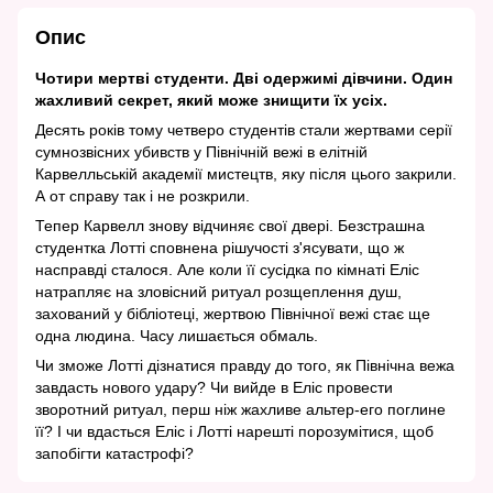
Опис
Чотири мертві студенти. Дві одержимі дівчини. Один
жахливий секрет, який може знищити їх усіх.
Десять років тому четверо студентів стали жертвами серії
сумнозвісних убивств у Північній вежі в елітній
Карвелльській академії мистецтв, яку після цього закрили.
А от справу так і не розкрили.
Тепер Карвелл знову відчиняє свої двері. Безстрашна
студентка Лотті сповнена рішучості з'ясувати, що ж
насправді сталося. Але коли її сусідка по кімнаті Еліс
натрапляє на зловісний ритуал розщеплення душ,
захований у бібліотеці, жертвою Північної вежі стає ще
одна людина. Часу лишається обмаль.
Чи зможе Лотті дізнатися правду до того, як Північна вежа
завдасть нового удару? Чи вийде в Еліс провести
зворотний ритуал, перш ніж жахливе альтер-его поглине
її? І чи вдасться Еліс і Лотті нарешті порозумітися, щоб
запобігти катастрофі?