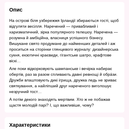
Опис
На острові біля узбережжя Ірландії збираються гості, щоб
відгуляти весілля. Наречений — привабливий і
харизматичний, зірка популярного телешоу. Наречена —
розумна й амбіційна, власниця успішного бізнесу.
Вишукане свято продумане до найменших деталей і аж
проситься на сторінки глянцевого журналу: дизайнерська
сукня, екзотичні краєвиди, гігантське шатро, крафтове
віскі…
Але поки відкорковують шампанське і вечірка набирає
обертів, раз за разом спливають давні ревнощі й обрáзи.
Дружби влаштовують дикі ігрища, дружка ледь не зриває
святкування, а найліпший друг нареченого виголошує
незручний тост…
А потім декого знаходять мертвим. Хто ж не побажав
щастя молодій парі? І, що важливіше, чому?
Характеристики