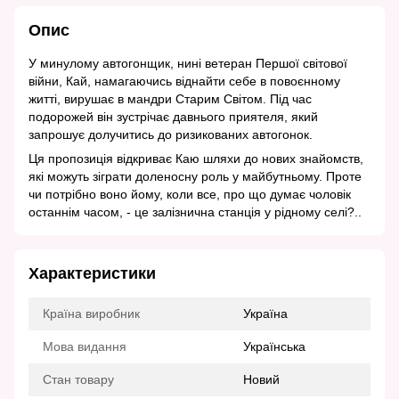
Опис
У минулому автогонщик, нині ветеран Першої світової
війни, Кай, намагаючись віднайти себе в повоєнному
житті, вирушає в мандри Старим Світом. Під час
подорожей він зустрічає давнього приятеля, який
запрошує долучитись до ризикованих автогонок.
Ця пропозиція відкриває Каю шляхи до нових знайомств,
які можуть зіграти доленосну роль у майбутньому. Проте
чи потрібно воно йому, коли все, про що думає чоловік
останнім часом, - це залізнична станція у рідному селі?..
Характеристики
Країна виробник
Україна
Мова видання
Українська
Стан товару
Новий