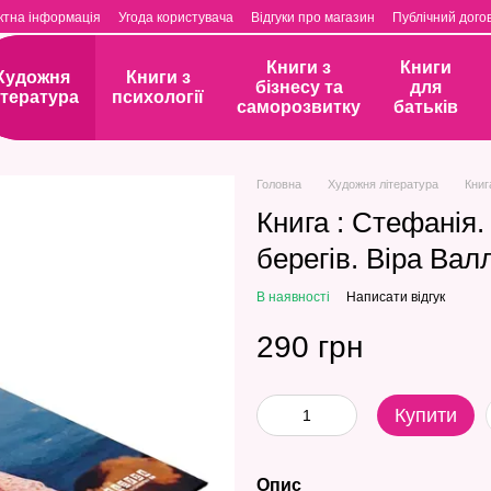
ктна інформація
Угода користувача
Відгуки про магазин
Публічний догов
Книги з
Книги
Художня
Книги з
бізнесу та
для
ітература
психології
саморозвитку
батьків
Головна
Художня література
Книг
Книга : Стефанія
берегів. Віра Вал
В наявності
Написати відгук
290 грн
Купити
Опис