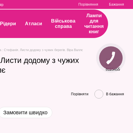
Порівняння
Бажання
ір
Лампи
Військова
для
Рідери
Атласи
справа
читання
книг
а : Стефанія. Листи додому з чужих берегів. Віра Валлє
. Листи додому з чужих
Артикул
00-
лє
8115455
Порівняти
В бажання
Замовити швидко