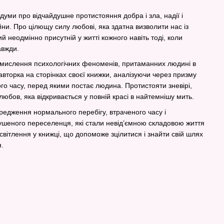
думи про відчайдушне протистояння добра і зла, надії і
війни. Про цілющу силу любові, яка здатна визволити нас із
й неодмінно присутній у житті кожного навіть тоді, коли
авжди.
смислення психологічних феноменів, притаманних людині в
вторка на сторінках своєї книжки, аналізуючи через призму
ого часу, перед якими постає людина. Протистояти зневірі,
юбов, яка відкривається у повній красі в найтемнішу мить.
редження нормального перебігу, втраченого часу і
ушеного переселенця, які стали невід’ємною складовою життя
исвітлення у книжці, що допоможе зцілитися і знайти свій шлях
.