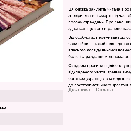
Ця книжка занурить читача в роз
зневіри, життя і смерті під час 
полону страждань. Про сенс, яки
здається, що його втрачено наз
Від особистих переживань до о
часи війни,— такий шлях долає а
власного ­досвіду виклики воєнн
болю і стражданням допомагає л
Синдром провини вцілілого, упе
відкладеного життя, травма вим
багатьох українців, знаходять в
до посттравматичного зростання
Доставка
Оплата
ська