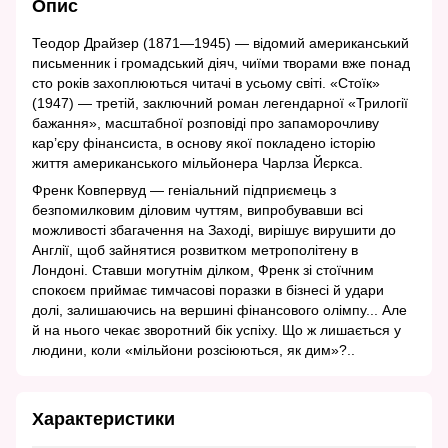
Опис
Теодор Драйзер (1871—1945) — відомий американський
письменник і громадський діяч, чиїми творами вже понад
сто років захоплюються читачі в усьому світі. «Стоїк»
(1947) — третій, заключний роман легендарної «Трилогії
бажання», масштабної розповіді про запаморочливу
кар’єру фінансиста, в основу якої покладено історію
життя американського мільйонера Чарлза Йєркса.
Френк Ковпервуд — геніальний підприємець з
безпомилковим діловим чуттям, випробувавши всі
можливості збагачення на Заході, вирішує вирушити до
Англії, щоб зайнятися розвитком метрополітену в
Лондоні. Ставши могутнім ділком, Френк зі стоїчним
спокоєм приймає тимчасові поразки в бізнесі й удари
долі, залишаючись на вершині фінансового олімпу... Але
й на нього чекає зворотний бік успіху. Що ж лишається у
людини, коли «мільйони розсіюються, як дим»?..
Характеристики