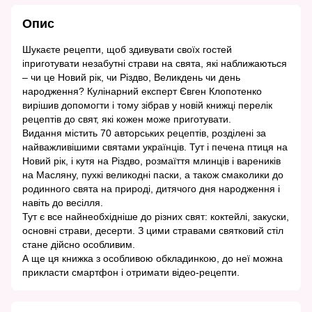
Опис
Шукаєте рецепти, щоб здивувати своїх гостей
іприготувати незабутні страви на свята, які наближаються
– чи це Новий рік, чи Різдво, Великдень чи день
народження? Кулінарний експерт Євген Клопотенко
вирішив допомогти і тому зібрав у новій книжці перелік
рецептів до свят, які кожен може приготувати.
Видання містить 70 авторських рецептів, розділені за
найважливішими святами українців. Тут і печена птиця на
Новий рік, і кутя на Різдво, розмаїття млинців і вареників
на Масляну, пухкі великодні паски, а також смаколики до
родинного свята на природі, дитячого дня народження і
навіть до весілля.
Тут є все найнеобхідніше до різних свят: коктейлі, закуски,
основні страви, десерти. З цими стравами святковий стіл
стане дійсно особливим.
А ще ця книжка з особливою обкладинкою, до неї можна
прикласти смартфон і отримати відео-рецепти.