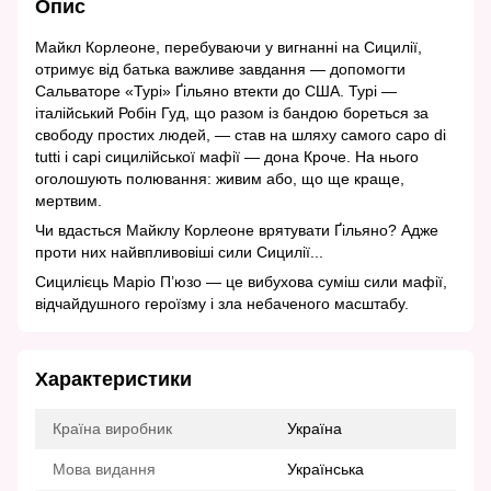
Опис
Майкл Корлеоне, перебуваючи у вигнанні на Сицилії,
отримує від батька важливе завдання — допомогти
Сальваторе «Турі» Ґільяно втекти до США. Турі —
італійський Робін Гуд, що разом із бандою бореться за
свободу простих людей, — став на шляху самого capo di
tutti i capi сицилійської мафії — дона Кроче. На нього
оголошують полювання: живим або, що ще краще,
мертвим.
Чи вдасться Майклу Корлеоне врятувати Ґільяно? Адже
проти них найвпливовіші сили Сицилії...
Сицилієць Маріо П’юзо — це вибухова суміш сили мафії,
відчайдушного героїзму і зла небаченого масштабу.
Характеристики
Країна виробник
Україна
Мова видання
Українська