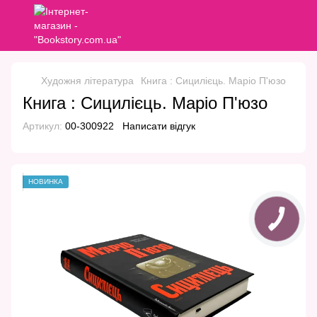
Художня література
Книга : Сицилієць. Маріо П'юзо
Книга : Сицилієць. Маріо П'юзо
Артикул:
00-300922
Написати відгук
НОВИНКА