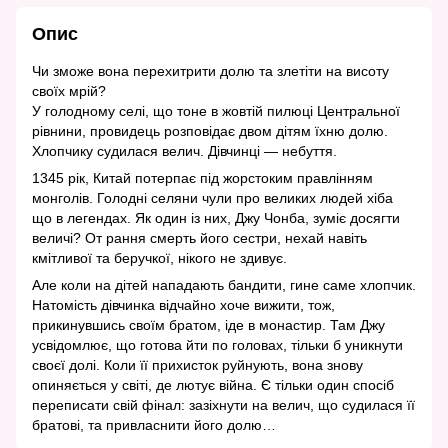
Опис
Чи зможе вона перехитрити долю та злетіти на висоту
своїх мрій?
У голодному селі, що тоне в жовтій пилюці Центральної
рівнини, провидець розповідає двом дітям їхню долю.
Хлопчику судилася велич. Дівчинці — небуття.
1345 рік, Китай потерпає під жорстоким правлінням
монголів. Голодні селяни чули про великих людей хіба
що в легендах. Як один із них, Джу Чонба, зуміє досягти
величі? От рання смерть його сестри, нехай навіть
кмітливої та беручкої, нікого не здивує.
Але коли на дітей нападають бандити, гине саме хлопчик.
Натомість дівчинка відчайно хоче вижити, тож,
прикинувшись своїм братом, іде в монастир. Там Джу
усвідомлює, що готова йти по головах, тільки б уникнути
своєї долі. Коли її прихисток руйнують, вона знову
опиняється у світі, де лютує війна. Є тільки один спосіб
переписати свій фінал: зазіхнути на велич, що судилася її
братові, та привласнити його долю…