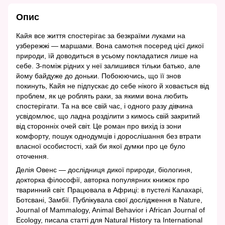
Опис
Кайя все життя спостерігає за безкраїми луками на
узбережжі — маршами. Вона самотня посеред цієї дикої
природи, їй доводиться в усьому покладатися лише на
себе. З-поміж рідних у неї залишився тільки батько, але
йому байдуже до доньки. Побоюючись, що її знов
покинуть, Кайя не підпускає до себе нікого й ховається від
проблем, як це роблять раки, за якими вона любить
спостерігати. Та на все свій час, і одного разу дівчина
усвідомлює, що ладна розділити з кимось свій закритий
від сторонніх очей світ. Це роман про вихід із зони
комфорту, пошук однодумців і дорослішання без втрати
власної особистості, хай би якої думки про це було
оточення.
Делія Овенс — дослідниця дикої природи, біологиня,
докторка філософії, авторка популярних книжок про
тваринний світ. Працювала в Африці: в пустелі Калахарі,
Ботсвані, Замбії. Публікувала свої дослідження в Nature,
Journal of Mammalogy, Animal Behavior і African Journal of
Ecology, писала статті для Natural History та International