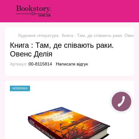
Художня література
Книга : Там, де співають раки. Овенс
Книга : Там, де співають раки.
Овенс Делія
Артикул:
00-8115814
Написати відгук
НОВИНКА