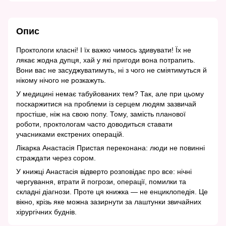
Опис
Проктологи класні! І їх важко чимось здивувати! Їх не
лякає жодна дупця, хай у які пригоди вона потрапить.
Вони вас не засуджуватимуть, ні з чого не сміятимуться й
нікому нічого не розкажуть.
У медицині немає табуйованих тем? Так, але при цьому
поскаржитися на проблеми із серцем людям зазвичай
простіше, ніж на свою попу. Тому, замість планової
роботи, проктологам часто доводиться ставати
учасниками екстрених операцій.
Лікарка Анастасія Пристая переконана: люди не повинні
страждати через сором.
У книжці Анастасія відверто розповідає про все: нічні
чергування, втрати й погрози, операції, помилки та
складні діагнози. Проте ця книжка — не енциклопедія. Це
вікно, крізь яке можна зазирнути за лаштунки звичайних
хірургічних буднів.