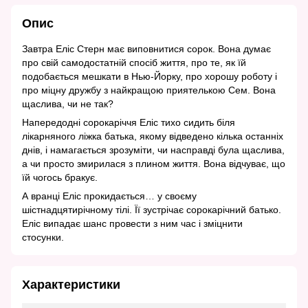
Опис
Завтра Еліс Стерн має виповнитися сорок. Вона думає
про свій самодостатній спосіб життя, про те, як їй
подобається мешкати в Нью-Йорку, про хорошу роботу і
про міцну дружбу з найкращою приятелькою Сем. Вона
щаслива, чи не так?
Напередодні сорокаріччя Еліс тихо сидить біля
лікарняного ліжка батька, якому відведено кілька останніх
днів, і намагається зрозуміти, чи насправді була щаслива,
а чи просто змирилася з плином життя. Вона відчуває, що
їй чогось бракує.
А вранці Еліс прокидається… у своєму
шістнадцятирічному тілі. Її зустрічає сорокарічний батько.
Еліс випадає шанс провести з ним час і зміцнити
стосунки.
Характеристики