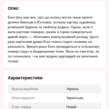
Опис
Енні Шоу має все, про що колись могла лише мріяти
дитина біженців із В’єтнаму: успішну кар’єру художниці,
розкішний будинок та люблячу родину. Однак, коли її
мати раптово помирає, разом із горем повертається
давній ворог — обсесивно-компульсивний розлад. Цього
разу нав’язливі думки Енні стають надто схожими на
реальність. Врешті-решт Енні прокидається в готельному
номері поруч із бездиханним тілом. Вона не пам’ятає, як
тут опинилася, і не має жодних відповідей на запитання
поліції...
Характеристики
Країна виробник
Україна
Мова видання
Українська
Стан товару
Новий