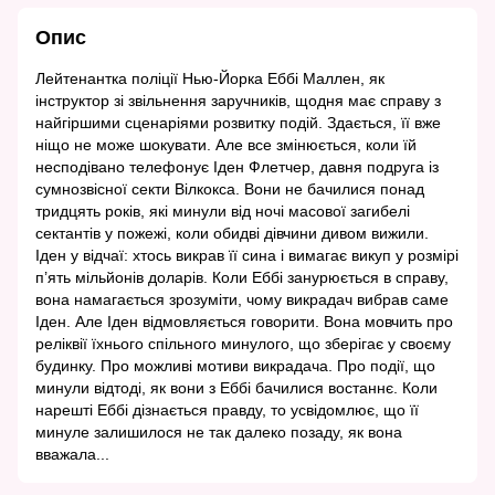
Опис
Лейтенантка поліції Нью-Йорка Еббі Маллен, як
інструктор зі звільнення заручників, щодня має справу з
найгіршими сценаріями розвитку подій. Здається, її вже
ніщо не може шокувати. Але все змінюється, коли їй
несподівано телефонує Іден Флетчер, давня подруга із
сумнозвісної секти Вілкокса. Вони не бачилися понад
тридцять років, які минули від ночі масової загибелі
сектантів у пожежі, коли обидві дівчини дивом вижили.
Іден у відчаї: хтось викрав її сина і вимагає викуп у розмірі
п’ять мільйонів доларів. Коли Еббі занурюється в справу,
вона намагається зрозуміти, чому викрадач вибрав саме
Іден. Але Іден відмовляється говорити. Вона мовчить про
реліквії їхнього спільного минулого, що зберігає у своєму
будинку. Про можливі мотиви викрадача. Про події, що
минули відтоді, як вони з Еббі бачилися востаннє. Коли
нарешті Еббі дізнається правду, то усвідомлює, що її
минуле залишилося не так далеко позаду, як вона
вважала...