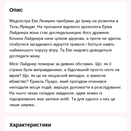
Опис
Медсестра Емі Лезерен прибуває до Іраку на розкопки в
Тель-Ярімджі. На прохання відомого археолога Еріка
Лайднера вона стає доглядальницею його дружини.
Кохана Лайднера наче цілком здорова, а проте не здатна
позбутися загадкового відчуття тривоги і боїться навіть
найменшого поруху вітру. Та Емі недовго доводиться
доглядати жінку.
Місіс Лайднер помирає за дивних обставин. Що, як її
страхи були виправданими, а бідолашній просто ніхто не
вірив? Що, як це не нещасний випадок, а зумисне
вбивство? Еркюль Пуаро, який проїздом опинився
неподалік місця подій, вирішує допомогти в розслідуванні.
На нього чекає складне завдання, адже кожен із
підозрюваних має залізне алібі. Та для одного з них це
лише ширма...
Характеристики