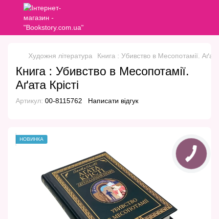
Художня література
Книга : Убивство в Месопотамії. Аґата
Книга : Убивство в Месопотамії.
Аґата Крісті
Артикул:
00-8115762
Написати відгук
НОВИНКА