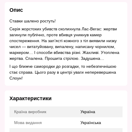
Опис
Ставки шалено ростуть!
Серія жорстоких убивств сколихнула Лас-Вегас: жертви
загинули публічно, проте вбивця уникнув камер
спостереження. На зап’ясті кожного з тіл виявили низку
чисел — витатуйовану, випалену, написану чорнилом,
маркером… І способи вбивства різні. Жахливі. Утоплена
жертва. Спалена. Прошита стрілою. Задушена…
І що ближче самородки до розгадки, то небезпечнішою
стає справа. Цього разу в центрі уваги неперевершена
Слоун!
Характеристики
Країна виробник
Україна
Мова видання
Українська