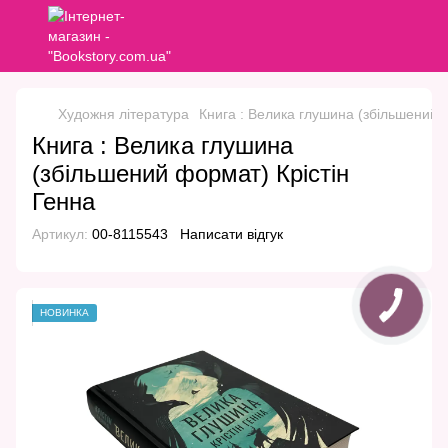
Художня література
Книга : Велика глушина (збільшений 
Книга : Велика глушина
(збільшений формат) Крістін
Генна
Артикул:
00-8115543
Написати відгук
НОВИНКА