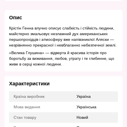
Опис
Крістін Генна влучно описує слабкість і стійкість людини,
майстерно змальовує незламний дух американських
першопрохідців і атмосферу вже напівзниклої Аляски —
незрівнянно прекрасної і невблаганно небезпечної землі.
«Велика Глушина» — відверта й красива історія про
боротьбу за виживання, любов, утрату і те глибинне, що
живе в серці кожної людини.
Характеристики
Країна виробник
Україна
Мова видання
Українська
Стан товару
Новий