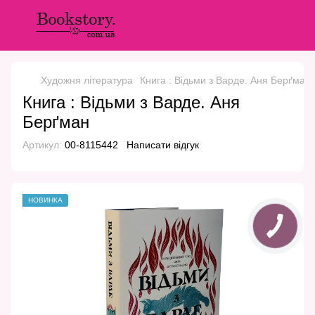
Художня література
Книга : Відьми з Варде. Аня Берґман
Книга : Відьми з Варде. Аня
Берґман
Артикул:
00-8115442
Написати відгук
НОВИНКА