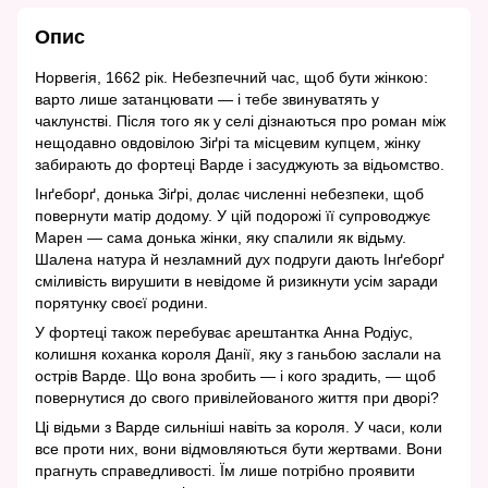
Опис
Норвегія, 1662 рік. Небезпечний час, щоб бути жінкою:
варто лише затанцювати — і тебе звинуватять у
чаклунстві. Після того як у селі дізнаються про роман між
нещодавно овдовілою Зіґрі та місцевим купцем, жінку
забирають до фортеці Варде і засуджують за відьомство.
Інґеборґ, донька Зіґрі, долає численні небезпеки, щоб
повернути матір додому. У цій подорожі її супроводжує
Марен — сама донька жінки, яку спалили як відьму.
Шалена натура й незламний дух подруги дають Інґеборґ
сміливість вирушити в невідоме й ризикнути усім заради
порятунку своєї родини.
У фортеці також перебуває арештантка Анна Родіус,
колишня коханка короля Данії, яку з ганьбою заслали на
острів Варде. Що вона зробить — і кого зрадить, — щоб
повернутися до свого привілейованого життя при дворі?
Ці відьми з Варде сильніші навіть за короля. У часи, коли
все проти них, вони відмовляються бути жертвами. Вони
прагнуть справедливості. Їм лише потрібно проявити