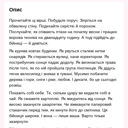
Опис
Прочитайте ці вірші. Побудьте поруч. Зіпріться на
обвалену стіну. Подихайте сирістю й порохом.
Послухайте, як співають птахи на початку весни і працює
ворожа техніка на дванадцяту годину. А тоді підійдіть до
бійниці — й дивіться.
Як курява ковтає будинки. Як рвуться сталеві нитки
снарядів. Як стираються вулиці, наче коректором. Як
пострибунчик сонця падає додолу. Як вигинається трава
після того, як по ній пройшла група піхотинців. Як дідусь
тягне велосипед і зникає в тумані. Мусимо побачити
дерева і гори, сніги і ріки, любов. І дихати, бо це сьогодні
розкіш.
Покажіть собі себе. Те, скільки цукру ви кидаєте собі в
чай. Як смажите картоплю. Як жмуритесь від сонця. Як
високо закачуєте шкарпетки. Чи зіжмакуєте паперовий
стаканчик перед тим, як кинути його до смітника. Ця
бійниця широка. І вона — лише ваша. Варто тільки
зазирнути.