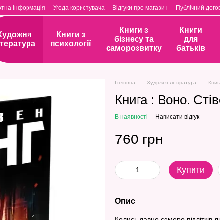
ктна інформація
Угода користувача
Відгуки про магазин
Публічний догов
Книги з
Книги
Художня
Книги з
бізнесу та
для
ітература
психології
саморозвитку
батьків
Головна
Художня література
Книг
Книга : Воно. Стів
В наявності
Написати відгук
760 грн
Купити
Опис
Колись давно семеро підлітків 