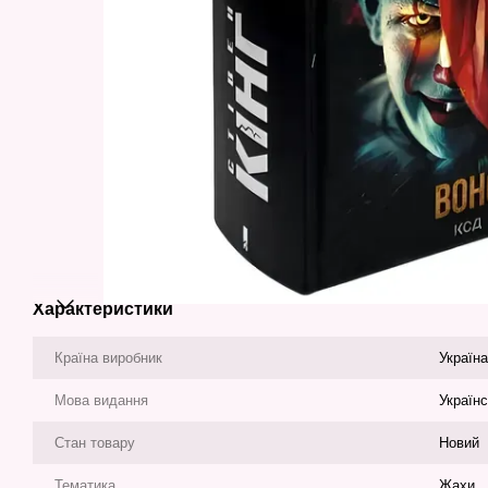
Характеристики
Країна виробник
Україна
Мова видання
Україн
Стан товару
Новий
Тематика
Жахи