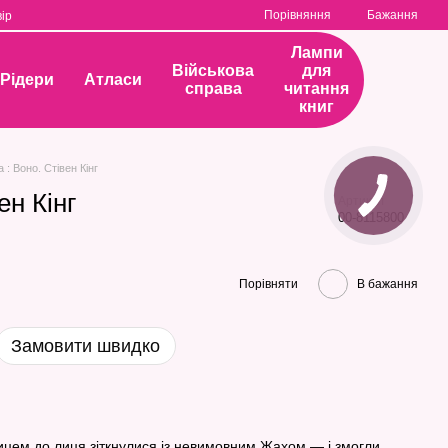
Порівняння
Бажання
ір
Лампи
Військова
для
Рідери
Атласи
справа
читання
книг
а : Воно. Стівен Кінг
ен Кінг
Артикул
00-8115800
Порівняти
В бажання
Замовити швидко
лицем до лиця зіткнулися із невимовним Жахом — і змогли