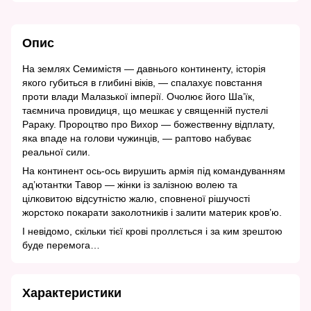
Опис
На землях Семимістя — давнього континенту, історія
якого губиться в глибині віків, — спалахує повстання
проти влади Малазької імперії. Очолює його Ша’їк,
таємнича провидиця, що мешкає у священній пустелі
Рараку. Пророцтво про Вихор — божественну відплату,
яка впаде на голови чужинців, — раптово набуває
реальної сили.
На континент ось-ось вирушить армія під командуванням
ад’ютантки Тавор — жінки із залізною волею та
цілковитою відсутністю жалю, сповненої рішучості
жорстоко покарати заколотників і залити материк кров’ю.
І невідомо, скільки тієї крові проллється і за ким зрештою
буде перемога…
Характеристики