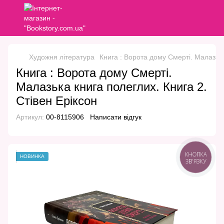
Художня література
Книга : Ворота дому Смерті. Малазька
Книга : Ворота дому Смерті.
Малазька книга полеглих. Книга 2.
Стівен Еріксон
Артикул:
00-8115906
Написати відгук
КНОПКА
НОВИНКА
ЗВ'ЯЗКУ