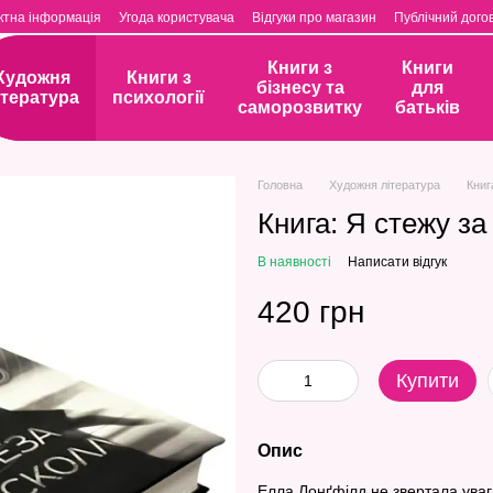
ктна інформація
Угода користувача
Відгуки про магазин
Публічний догов
Книги з
Книги
Художня
Книги з
бізнесу та
для
ітература
психології
саморозвитку
батьків
Головна
Художня література
Книг
Книга: Я стежу за
В наявності
Написати відгук
420 грн
Купити
Опис
Елла Лонґфілд не звертала уваги