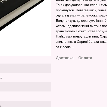
Та як довідалася, що хлопці тіль
прокинувся. Повагавшись, жінка
одна з дівчат — зеленоока красу
Еллу гризуть докори сумління, 
Хтось надсилає жінці листи з по
транслюють сюжет і стає зрозум
Найкраща подруга дівчини, Сара,
зникнення, а Сарині батьки тако
за Еллою…
Доставка
Оплата
ка
а