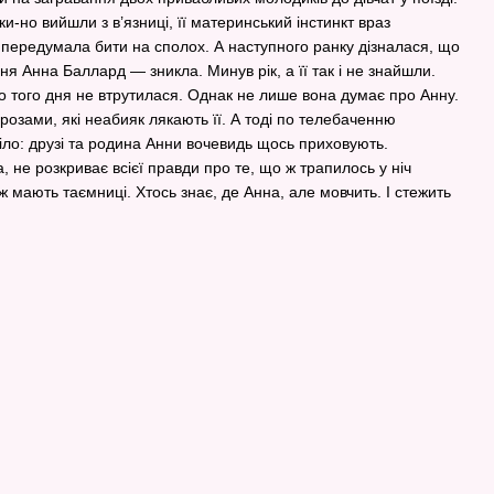
ки-но вийшли з в’язниці, її материнський інстинкт враз
 передумала бити на сполох. А наступного ранку дізналася, що
ня Анна Баллард — зникла. Минув рік, а її так і не знайшли.
бо того дня не втрутилася. Однак не лише вона думає про Анну.
грозами, які неабияк лякають її. А тоді по телебаченню
іло: друзі та родина Анни вочевидь щось приховують.
 не розкриває всієї правди про те, що ж трапилось у ніч
ж мають таємниці. Хтось знає, де Анна, але мовчить. І стежить