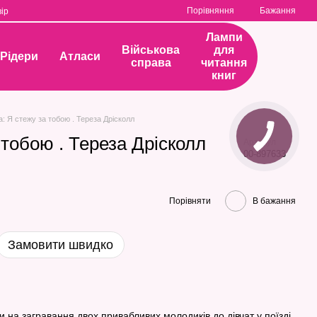
Порівняння
Бажання
ір
Лампи
Військова
для
Рідери
Атласи
справа
читання
книг
а: Я стежу за тобою . Тереза Дрісколл
 тобою . Тереза Дрісколл
Артикул
00-897633
Порівняти
В бажання
Замовити швидко
 на загравання двох привабливих молодиків до дівчат у поїзді.