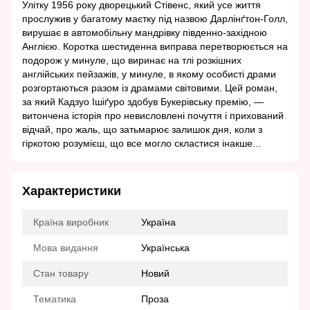
Улітку 1956 року дворецький Стівенс, який усе життя
прослужив у багатому маєтку під назвою Дарлінґтон-Голл,
вирушає в автомобільну мандрівку південно-західною
Англією. Коротка шестиденна виправа перетворюється на
подорож у минуле, що виринає на тлі розкішних
англійських пейзажів, у минуле, в якому особисті драми
розгортаються разом із драмами світовими. Цей роман,
за який Кадзуо Ішіґуро здобув Букерівську премію, —
витончена історія про невисловлені почуття і прихований
відчай, про жаль, що затьмарює залишок дня, коли з
гіркотою розумієш, що все могло скластися інакше...
Характеристики
Країна виробник
Україна
Мова видання
Українська
Стан товару
Новий
Тематика
Проза