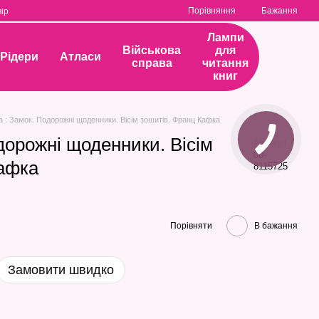
Порівняння
Бажання
ір
Лампи
Військова
для
Рідери
Атласи
справа
читання
книг
а : Замок. Подорожні щоденники. Вісім зошитів. Франц Кафка
дорожні щоденники. Вісім
Артикул
00-
Кафка
8115725
Порівняти
В бажання
Замовити швидко