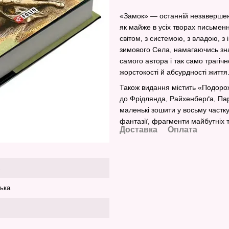
«Замок» — останній незавершен
як майже в усіх творах письменн
світом, з системою, з владою, з
зимового Села, намагаючись знай
самого автора і так само трагіч
жорстокості й абсурдності життя
Також видання містить «Подоро
до Фрідлянда, Райхенберґа, Пар
маленькі зошити у восьму частку
фантазії, фрагменти майбутніх 
Доставка
Оплата
ська