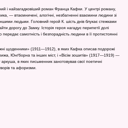
ий і найзагадковіший роман Франца Кафки. У центрі роману,
ика, — втаємничені, алогічні, незбагненні взаємини людини зі
 іншими людьми. Головний герой К. шість днів блукає стежками
ти дорогу до Замку. Історія героя нагадує перипетії долі
но передає самотність і безпорадність людини в її протистоянні
.
жні щоденники» (1911—1912), в яких Кафка описав подорожі
ижа, Юнґборна та інших міст, і «Вісім зошитів» (1917—1919) —
 аркуша, в яких письменник занотовував свої поетичні
творів та афоризми.