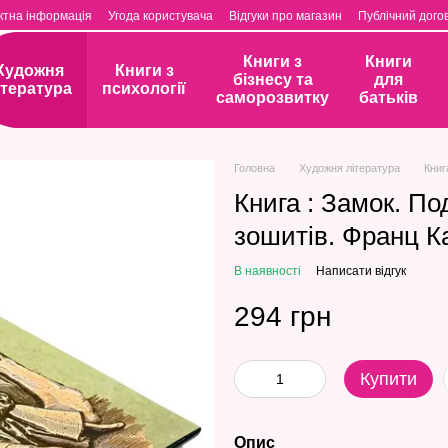
ктна інформація
Угода користувача
Відгуки про магазин
Публічний догов
Книги з
Книги
Художня
Книги з
бізнесу та
для
ітература
психології
саморозвитку
батьків
Головна
Художня література
Книг
Книга : Замок. По
зошитів. Франц 
В наявності
Написати відгук
294 грн
Купити
Опис