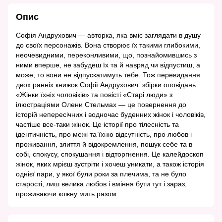
Опис
Софія Андрухович — авторка, яка вміє заглядати в душу
до своїх персонажів. Вона створює їх такими глибокими,
неочевидними, переконливими, що, познайомившись з
ними вперше, не забудеш їх та й навряд чи відпустиш, а
може, то вони не відпускатимуть тебе. Тож перевидання
двох ранніх книжок Софії Андрухович: збірки оповідань
«Жінки їхніх чоловіків» та повісті «Старі люди» з
ілюстраціями Олени Стельмах — це повернення до
історій непересічних і водночас буденних жінок і чоловіків,
частіше все-таки жінок. Це історії про тілесність та
ідентичність, про межі та їхню відсутність, про любов і
проживання, злиття й відокремлення, пошук себе та в
собі, спокусу, спокушання і відторгнення. Це калейдоскоп
жінок, яких мрієш зустріти і хочеш уникати, а також історія
однієї пари, у якої були роки за плечима, та не було
старості, лиш велика любов і вміння бути тут і зараз,
проживаючи кожну мить разом.