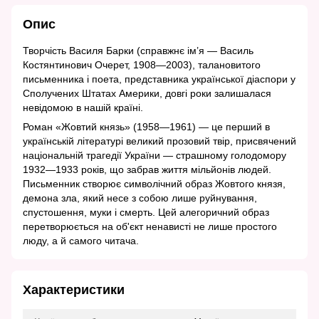
Опис
Творчість Василя Барки (справжнє ім’я — Василь
Костянтинович Очерет, 1908—2003), талановитого
письменника і поета, представника української діаспори у
Сполучених Штатах Америки, довгі роки залишалася
невідомою в нашій країні.
Роман «Жовтий князь» (1958—1961) — це перший в
українській літературі великий прозовий твір, присвячений
національній трагедії України — страшному голодомору
1932—1933 років, що забрав життя мільйонів людей.
Письменник створює символічний образ Жовтого князя,
демона зла, який несе з собою лише руйнування,
спустошення, муки і смерть. Цей алегоричний образ
перетворюється на об'єкт ненависті не лише простого
люду, а й самого читача.
Характеристики