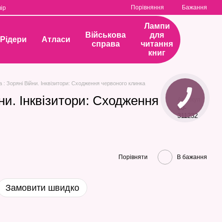
Порівняння
Бажання
ір
Лампи
Військова
для
Рідери
Атласи
справа
читання
книг
а : Зоряні Війни. Інквізитори: Сходження червоного клинка
йни. Інквізитори: Сходження
Артикул
00-
311232
Порівняти
В бажання
Замовити швидко