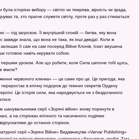
 була історією вибору — світло чи темрява, вірність чи зрада,
чуває та, хто прагне служити світлу, проте раз у раз стикається
нє — під загрозою. Її внутрішній спокій — битва, яку вона
ріс завжди знала, що вона не така, як інші джедаї. Коли ж
 залишає її сам на сам посеред Війни Клонів, Іскат змушена
и готовою навіть керувати собою.
 першим уроком. Але що робити, коли Сила шепоче тобі щось,
е вчили?
одження червоного клинка» — це саме про це. Це пригода, яка
і переростає в епічну подорож до темних секретів Ордену
ероїні. Це історія сили, яка народжується не з бездоганного
атися.
м шанувальникам серії «Зоряні війни» знову поринути в
ані, а на сторінках епічного та насиченого подіями
ідпускатиме до останніх сторінок.
атурної серії «Зоряні Війни» Видавництва «Varvar Publishing»
ікавої та якісної літератури, наприклад «Хранитель греблі. Том