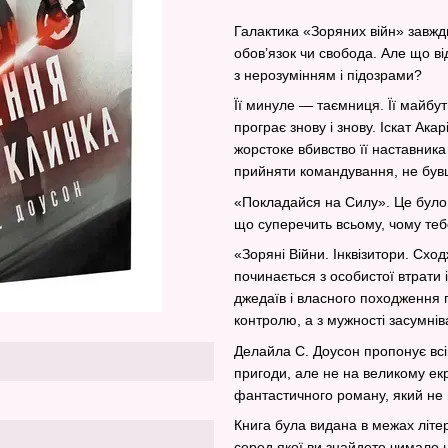
Галактика «Зоряних війн» завжди
обов’язок чи свобода. Але що від
з нерозумінням і підозрами?
Її минуле — таємниця. Її майбут
програє знову і знову. Іскат Ака
жорстоке вбивство її наставника
прийняти командування, не бувш
«Покладайся на Силу». Це було
що суперечить всьому, чому теб
«Зоряні Війни. Інквізитори. Сх
починається з особистої втрати 
джедаїв і власного походження г
контролю, а з мужності засумнів
Делайла С. Доусон пропонує всі
пригоди, але не на великому екр
фантастичного роману, який не в
Книга була видана в межах літер
серед якої ви знайдете чимало ц