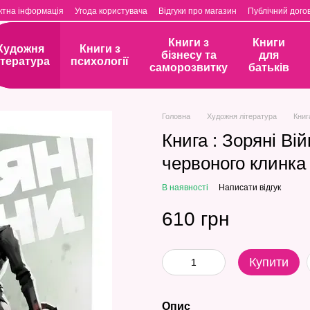
ктна інформація
Угода користувача
Відгуки про магазин
Публічний догов
Книги з
Книги
Художня
Книги з
бізнесу та
для
ітература
психології
саморозвитку
батьків
Головна
Художня література
Книг
Книга : Зоряні Ві
червоного клинка
В наявності
Написати відгук
610 грн
Купити
Опис