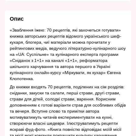
Опис
«Зваблення їжею: 70 рецептів, які захочеться готувати»
книжка авторських рецептів відомого українського шеф-
кухаря, блогера, чиї матеріали можна прочитати у
рейтингових медіа, ведучого літературно-кулінарного шоу
на «UA: Суспільне» та кулінарного експерта програми
«Сніданок з 1+1» на каналі «1+1», реформатора
шкільного харчування та автора першого в Україні
кулінарного онлайн-курсу «Міркувати, як кухар» Євгена
Клопотенка.
До книжки входять 70 рецептів, поділених на сім розділів:
сніданки, закуски та салати, перші страви, другі страви,
страви для дітей, солодкі страви, варення. Корисним
доповненням є готові варіанти страв для особливих обідів
та вечеря. Вступне слово та примітки автора
мотивуватимуть читачів експериментувати на кухні,
створюючи власні шедеври. Ілюструватимуть рецепти
яскраві фуд-фото. «Книга повністю відповідає моїй місії
та місії моєї команди покращити культуру харчування.