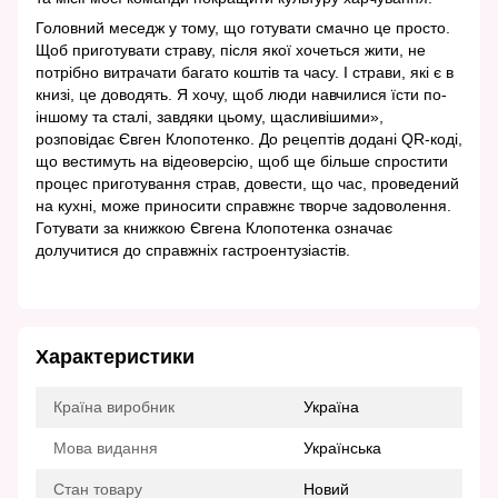
Головний меседж у тому, що готувати смачно це просто.
Щоб приготувати страву, після якої хочеться жити, не
потрібно витрачати багато коштів та часу. І страви, які є в
книзі, це доводять. Я хочу, щоб люди навчилися їсти по-
іншому та сталі, завдяки цьому, щасливішими»,
розповідає Євген Клопотенко. До рецептів додані QR-коді,
що вестимуть на відеоверсію, щоб ще більше спростити
процес приготування страв, довести, що час, проведений
на кухні, може приносити справжнє творче задоволення.
Готувати за книжкою Євгена Клопотенка означає
долучитися до справжніх гастроентузіастів.
Характеристики
Країна виробник
Україна
Мова видання
Українська
Стан товару
Новий