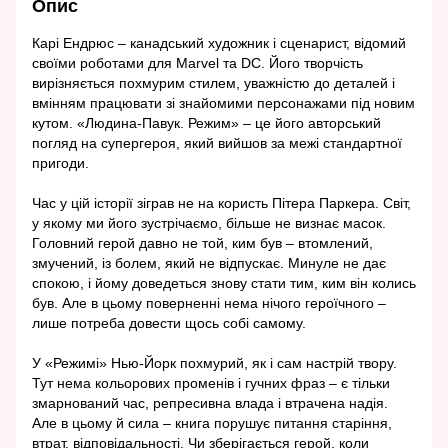
Опис
Карі Ендрюс – канадський художник і сценарист, відомий
своїми роботами для Marvel та DC. Його творчість
вирізняється похмурим стилем, уважністю до деталей і
вмінням працювати зі знайомими персонажами під новим
кутом. «Людина-Павук. Режим» – це його авторський
погляд на супергероя, який вийшов за межі стандартної
пригоди.
Час у цій історії зіграв не на користь Пітера Паркера. Світ,
у якому ми його зустрічаємо, більше не визнає масок.
Головний герой давно не той, ким був – втомлений,
змучений, із болем, який не відпускає. Минуле не дає
спокою, і йому доведеться знову стати тим, ким він колись
був. Але в цьому поверненні нема нічого героїчного –
лише потреба довести щось собі самому.
У «Режимі» Нью-Йорк похмурий, як і сам настрій твору.
Тут нема кольорових променів і гучних фраз – є тільки
змарнований час, репресивна влада і втрачена надія.
Але в цьому й сила – книга порушує питання старіння,
втрат, відповідальності. Чи зберігається герой, коли