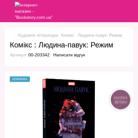
Художня література
Комікс : Людина-павук: Режим
Комікс : Людина-павук: Режим
Артикул:
00-203342
Написати відгук
НОВИНКА
КНОПКА
ЗВ'ЯЗКУ