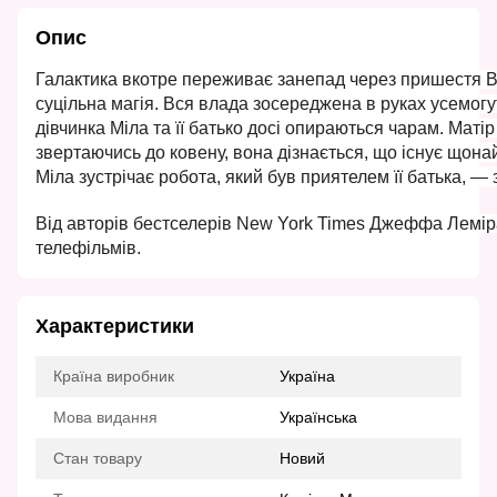
Опис
Галактика вкотре переживає занепад через пришестя В
суцільна магія. Вся влада зосереджена в руках усемогу
дівчинка Міла та її батько досі опираються чарам. Матір
звертаючись до ковену, вона дізнається, що існує щона
Міла зустрічає робота, який був приятелем її батька, —
Від авторів бестселерів New York Times Джеффа Леміра 
телефільмів.
Характеристики
Країна виробник
Україна
Мова видання
Українська
Стан товару
Новий