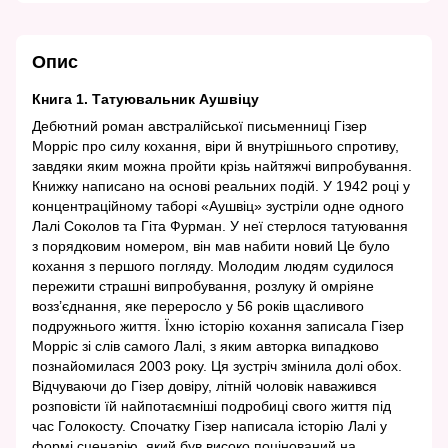
Опис
Книга 1. Татуювальник Аушвіцу
Дебютний роман австралійської письменниці Гізер
Морріс про силу кохання, віри й внутрішнього спротиву,
завдяки яким можна пройти крізь найтяжчі випробування.
Книжку написано на основі реальних подій. У 1942 році у
концентраційному таборі «Аушвіц» зустріли одне одного
Лалі Соколов та Гіта Фурман. У неї стерлося татуювання
з порядковим номером, він мав набити новий Це було
кохання з першого погляду. Молодим людям судилося
пережити страшні випробування, розлуку й омріяне
возз’єднання, яке переросло у 56 років щасливого
подружнього життя. Їхню історію кохання записала Гізер
Морріс зі слів самого Лалі, з яким авторка випадково
познайомилася 2003 року. Ця зустріч змінила долі обох.
Відчуваючи до Гізер довіру, літній чоловік наважився
розповісти їй найпотаємніші подробиці свого життя під
час Голокосту. Спочатку Гізер написала історію Лалі у
формі сценарію, який був високо поцінований на