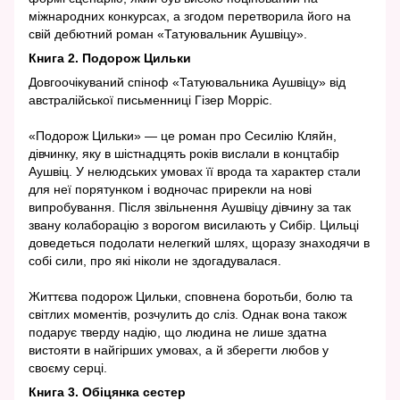
міжнародних конкурсах, а згодом перетворила його на
свій дебютний роман «Татуювальник Аушвіцу».
Книга 2. Подорож Цильки
Довгоочікуваний спіноф «Татуювальника Аушвіцу» від
австралійської письменниці Гізер Морріс.
«Подорож Цильки» — це роман про Сесилію Кляйн,
дівчинку, яку в шістнадцять років вислали в концтабір
Аушвіц. У нелюдських умовах її врода та характер стали
для неї порятунком і водночас прирекли на нові
випробування. Після звільнення Аушвіцу дівчину за так
звану колаборацію з ворогом висилають у Сибір. Цильці
доведеться подолати нелегкий шлях, щоразу знаходячи в
собі сили, про які ніколи не здогадувалася.
Життєва подорож Цильки, сповнена боротьби, болю та
світлих моментів, розчулить до сліз. Однак вона також
подарує тверду надію, що людина не лише здатна
вистояти в найгірших умовах, а й зберегти любов у
своєму серці.
Книга 3. Обіцянка сестер