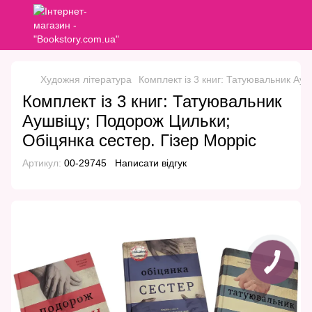
Художня література
Комплект із 3 книг: Татуювальник Ауш
Комплект із 3 книг: Татуювальник
Аушвіцу; Подорож Цильки;
Обіцянка сестер. Гізер Морріс
Артикул:
00-29745
Написати відгук