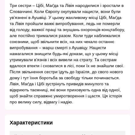
Три сестри – Цібі, Маґда та Лівія народилися і зростали в
Словаччині. Коли Європу окупували нацисти, вони були
ув’язнені в Аушвіці. У цьому жахливому місці Цібі, Маґда
та Лівія пройшли важкі випробування, ледь не померли
від голоду, важкої праці та знущань охоронців концтабору,
але постійно трималися разом. Коли туди наближалися
союзники, щоб звільнити всіх, на них чекало останнє
випробування – марш смерті з Аушвіцу. Нацисти
намагалися знищити будь-які докази, що у цьому місці
утримували в’язнів і всіх вивели на страту. Та сестрам
вдалося втекти і сховатися в лісі, поки їх не знайшли свої.
Після звільнення сестри їдуть до Ізраїля, до свого нового
дому і тут їхня боротьба за свободу тільки починається.
Лівія, Маґда і Цібі зустрінуть привидів минулого та
відкриють таємниці, які вони приховують одна від одної,
щоб знайти справжнє умиротворення і щастя. Ця історія
про велику силу, відвагу і надію.
Характеристики