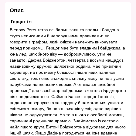
Опис
Герцог і я
В епоху Регентства всі бальні зали та вітальні Лондона
скуто неписаними й непорушними правилами: як
говорити з графом, який кніксен належить виконувати
перед принцом… Герцог має бути владним і байдужим, а
юна леді шлюбного віку — доброзичливою, утім не
занадто. Дафна Бріджертон, четверта з восьми нащадків
навдивовижу дружної шляхетної родини, має привітний
характер, на противагу більшості чванливих панянок
свого віку, тож легко знаходить спільну мову чи не з усіма
парубками лондонських верхів. А от цікавої шлюбної
пропозиції для своєї старшої доньки віконтеса Бріджертон
ніяк не дочекається. Саймон Бассет, герцог Гастінґс,
недавно повернувся з-за кордону й намагається уникати
світського гамору, ба навіть виходів у світ, адже вирішив
ніколи не одружуватися. На те в нього є особисті мотиви,
спричинені родинною драмою. Знайомство із сестрою
найліпшого друга Ентоні Бріджертона відкриває для нього
інший шлях. Якщо Дафна погодиться на їхнє вдаване