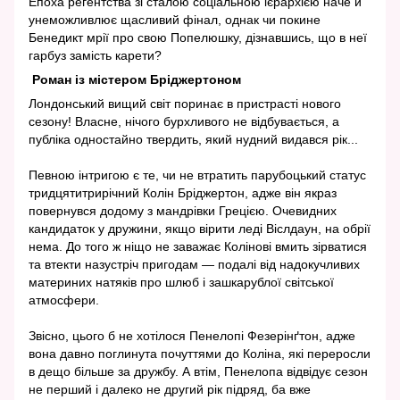
Епоха регентства зі сталою соціальною ієрархією наче й
унеможливлює щасливий фінал, однак чи покине
Бенедикт мрії про свою Попелюшку, дізнавшись, що в неї
гарбуз замість карети?
Роман із містером Бріджертоном
Лондонський вищий світ поринає в пристрасті нового
сезону! Власне, нічого бурхливого не відбувається, а
публіка одностайно твердить, який нудний видався рік...
Певною інтригою є те, чи не втратить парубоцький статус
тридцятитрирічний Колін Бріджертон, адже він якраз
повернувся додому з мандрівки Грецією. Очевидних
кандидаток у дружини, якщо вірити леді Віслдаун, на обрії
нема. До того ж ніщо не заважає Колінові вмить зірватися
та втекти назустріч пригодам — подалі від надокучливих
материних натяків про шлюб і зашкарублої світської
атмосфери.
Звісно, цього б не хотілося Пенелопі Фезерінґтон, адже
вона давно поглинута почуттями до Коліна, які переросли
в дещо більше за дружбу. А втім, Пенелопа відвідує сезон
не перший і далеко не другий рік підряд, ба вже