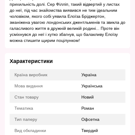
прихильність долі. Сер Філліп, такий відвертий у листах
до неї, під час знайомства виявився не тим ідеальним
чоловіком, якого собі уявила Елоїза Бріджертон,
зманіжена увагою лондонських джентльменів та звикла до
галасливого життя в дружній великій родині... Проте він
усміхнувся до неї і хутко збагнув, що балакливу Елоїзу
можна стишити щирим поцілунком!
Характеристики
Країна виробник
Україна
Мова видання
Українська
Стан товару
Новий
Тематика
Роман
Тип паперу
Офсетна
Вид обкладинки
Твердий