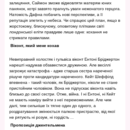
залицяння, Саймон зможе відмовляти матерям юних
панянок, котрі завзято прагнуть уваги нежонатого герцога.
Натомість Дафна побачить нові перспективи, а її
репутація злетить у небеса. Чи спрацює цей план, якщо в
жорстокому, блискучому, оповитому плітками світі
лондонської еліти правдиве лише одне: кохання не
стримати правилами.
Віконт, який мене кохав
Невиправний холостяк і гульвіса віконт Ентоні Бріджертон
нарешті надумав обзавестися дружиною. Але весіллі
загрожує катастрофа - адже старша сестра нареченої
рішуче проти кандидатури нареченого. Кейт Шеффілд
впевнена - такий чоловік, як Бріджертон, ніколи не стане
пристойним чоловіком. Вона не підпускає віконта навіть
близько до своєї сестри. Отже, війна. І ні Ентоні, ні Кейт
не мають наміру вийти з неї переможеними. Але чим
далі, тим сильніше їх тягне один до одного, а
роздратування змінюється палкою пристрастю, від якої
не рятують ні розум, ні гордість ...
Пропозиція джентельмена