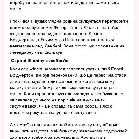
перебуває на порозі перспективи довічно самотнього
життя...
І поки вся її вузькоглядна родина силкується перетворити
наймолодшу з-поміж Фезерінґтонів, Фелісіті, на об’єкт
зацікавлення для видного нареченого Коліна
Бріджертона, обличчям до Пенелопи повертається
невгамовна леді Денбері. Вона оголошує полювання на
легендарну леді Віслдаун!
Серові Філліпу з любов'ю
Коли сер Філліп наважився запропонувати шлюб Елоїзі
Бріджертон, він був переконаний, що це пересічна стара
дівка, яка радо погодиться осісти в його заміському
маєтку та стати йому тихою і скромною супутницею
життя. Коли гарненька зухвала молода жінка буквально
увірвалася до нього на поріг, він на якусь мить
засумнівався, чи це справді та сама особа, з якою
протягом року так зворушливо листувався.
А як Елоїза наважилася наймати карету і глупої ночі
вирушати назустріч майбутньому ідеальному подружжю?
Для цього треба хіба збожеволіти. Або вірити в