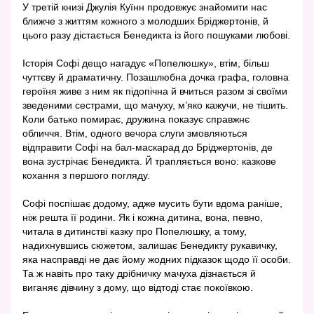
У третій книзі Джулія Куїнн продовжує знайомити нас
ближче з життям кожного з молодших Бріджертонів, й
цього разу дістається Бенедикта із його пошуками любові.
Історія Софі дещо нагадує «Попелюшку», втім, більш
чуттєву й драматичну. Позашлюбна дочка графа, головна
героїня живе з ним як підопічна й вчиться разом зі своїми
зведеними сестрами, що мачуху, м’яко кажучи, не тішить.
Коли батько помирає, дружина показує справжнє
обличчя. Втім, одного вечора слуги змовляються
відправити Софі на бал-маскарад до Бріджертонів, де
вона зустрічає Бенедикта. Й трапляється воно: казкове
кохання з першого погляду.
Софі поспішає додому, адже мусить бути вдома раніше,
ніж решта її родини. Як і кожна дитина, вона, певно,
читала в дитинстві казку про Попелюшку, а тому,
надихнувшись сюжетом, залишає Бенедикту рукавичку,
яка насправді не дає йому жодних підказок щодо її особи.
Та ж навіть про таку дрібничку мачуха дізнається й
виганяє дівчину з дому, що відтоді стає покоївкою.