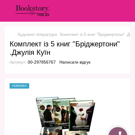
Художня література
Комплект із 5 книг "Бріджертони" .Джу
Комплект із 5 книг "Бріджертони"
.Джулія Куїн
Артикул:
00-297856767
Написати відгук
НОВИНКА