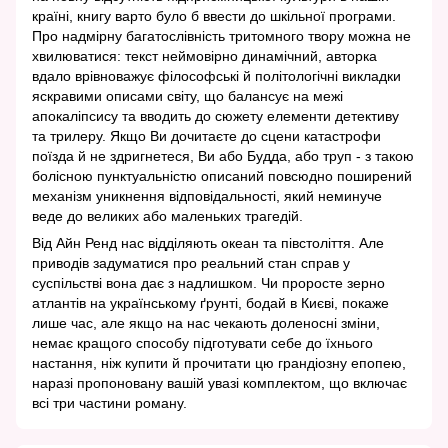
країні, книгу варто було б ввести до шкільної програми.
Про надмірну багатослівність тритомного твору можна не
хвилюватися: текст неймовірно динамічний, авторка
вдало врівноважує філософські й політологічні викладки
яскравими описами світу, що балансує на межі
апокаліпсису та вводить до сюжету елементи детективу
та трилеру. Якщо Ви дочитаєте до сцени катастрофи
поїзда й не здригнетеся, Ви або Будда, або труп - з такою
болісною пунктуальністю описаний повсюдно поширений
механізм уникнення відповідальності, який неминуче
веде до великих або маленьких трагедій.
Від Айн Ренд нас відділяють океан та півстоліття. Але
приводів задуматися про реальний стан справ у
суспільстві вона дає з надлишком. Чи проросте зерно
атлантів на українському ґрунті, бодай в Києві, покаже
лише час, але якщо на нас чекають доленосні зміни,
немає кращого способу підготувати себе до їхнього
настання, ніж купити й прочитати цю грандіозну епопею,
наразі пропоновану вашій увазі комплектом, що включає
всі три частини роману.