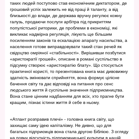
таких людей поступово став економічним диктатором, де
грошовий успіх залежить не від праці й таланту, а від
близькості до влади, де держава вручну регулює кожну
галузь, продаючи послуги арбітра під прикриттям
популістської риторики, де проблеми в економіці, які
викликає надмірна регуляція, лікують ще більшим
посиленням законів та ескалацією апарату насильства, а
населення готове виправдовувати такий стан речей як
свідоцтво омріяної «стабільності». Вирішивши позбутися
«аристократії грошей», описане в романі суспільство в
підсумку створює «аристократію блату». Що стосується
практичної користі, то презентована книга має дивовижну
здатність змінювати сприйняття, вона формує цілісне
бачення світу та дає відповіді на питання про сенс
людського життя й суспільне значення підприємництва.
Вона стане цінним надбанням для всіх, хто прагне бути
кращим, пізнає істини життя й себе в ньому.
«Атлант розправив плечі» - головна книга світу, що
захищає саму ідею капіталізму. Не дивно, що для
багатьох підприємців вона стала другою Біблією. З огляду
на повну відсутність підприємницької культури в нашій