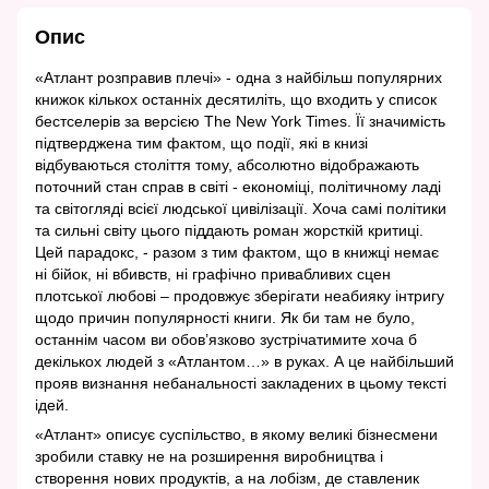
Опис
«Атлант розправив плечі» - одна з найбільш популярних
книжок кількох останніх десятиліть, що входить у список
бестселерів за версією The New York Times. Її значимість
підтверджена тим фактом, що події, які в книзі
відбуваються століття тому, абсолютно відображають
поточний стан справ в світі - економіці, політичному ладі
та світогляді всієї людської цивілізації. Хоча самі політики
та сильні світу цього піддають роман жорсткій критиці.
Цей парадокс, - разом з тим фактом, що в книжці немає
ні бійок, ні вбивств, ні графічно привабливих сцен
плотської любові – продовжує зберігати неабияку інтригу
щодо причин популярності книги. Як би там не було,
останнім часом ви обов’язково зустрічатимите хоча б
декількох людей з «Атлантом…» в руках. А це найбільший
прояв визнання небанальності закладених в цьому тексті
ідей.
«Атлант» описує суспільство, в якому великі бізнесмени
зробили ставку не на розширення виробництва і
створення нових продуктів, а на лобізм, де ставленик