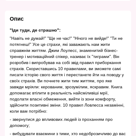
Опис
"Іди туди, де страшно":
"Навіть не думай!" "Ще не час!" "Нічого не вийде!" "Ти не
потягнеш!" Усе це страхи, які заважають нам жити
справжнім життям. Джим Лоулесс, знаменитий бізнес-
тренер і мотиваційний спікер, називає їх "тиграми". Він
розробив і випробував на собі звід правил приборкання
страхів. Скориставшись 10 правилами, ви зможете самі
писати історію свого життя і перестанете йти на поводу у
своїх страхів. Ви почнете жити тим життям, про яке
завжди мріяли: керованим, зрозумілим, яскравим. Книга
допомагає втілити в реальність найсміливіші мрії,
подолати власні обмеження, вийти із зони комфорту,
здійснити позитивні зміни. 10 правил Ловлесса незамінні,
коли вам потрібно:
- звернутися до впливових людей із проханням про
допомогу;
- вибудувати взаємини з тими, хто недоброзичливо до вас