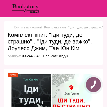
Книги з психології
Комплект книг: "Іди туди, де страшно" ,
Комплект книг: "Іди туди, де
страшно" , "Іди туди, де важко".
Лоулесс Джим, Тае Юн Кім
Артикул:
00-2445643
Написати відгук
−10%