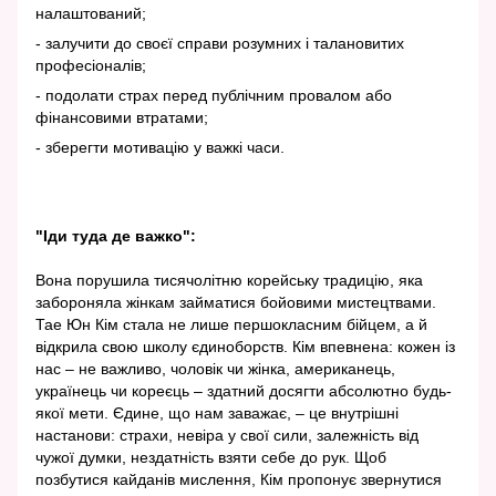
налаштований;
- залучити до своєї справи розумних і талановитих
професіоналів;
- подолати страх перед публічним провалом або
фінансовими втратами;
- зберегти мотивацію у важкі часи.
"Іди туда де важко":
Вона порушила тисячолітню корейську традицію, яка
забороняла жінкам займатися бойовими мистецтвами.
Тае Юн Кім стала не лише першокласним бійцем, а й
відкрила свою школу єдиноборств. Кім впевнена: кожен із
нас – не важливо, чоловік чи жінка, американець,
українець чи кореєць – здатний досягти абсолютно будь-
якої мети. Єдине, що нам заважає, – це внутрішні
настанови: страхи, невіра у свої сили, залежність від
чужої думки, нездатність взяти себе до рук. Щоб
позбутися кайданів мислення, Кім пропонує звернутися