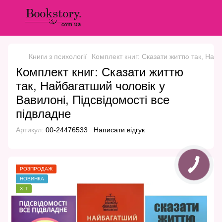
Книги з психології
Комплект книг: Сказати життю так, Найб
Комплект книг: Сказати життю
так, Найбагатший чоловік у
Вавилоні, Підсвідомості все
підвладне
Артикул:
00-24476533
Написати відгук
РОЗПРОДАЖ
НОВИНКА
ХІТ