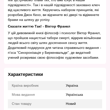
Ми зустрічаємо тільки тих, хто вже існує в нашій
підсвідомості». Так і в нашій підсвідомості заховано ключ
від щасливого життя. Керуючись набором принципів, які
розробив Джон Кехо, ви відчините всі двері та відімкнете
брами на шляху до успіху.
Сказати життю Так! - Віктор Франкл
У цій дивовижній книзі філософ і психолог Віктор Франкл,
що пройшов нацистські табори смерті, відкрив мільйонам
людей всього світу шлях досягнення сенсу життя.
Додатковий подарунок для читача справжнього видання -
п'єса "Синхронізація у Биркенвальде", де видатний
учений розкриває свою філософію художніми засобами.
Характеристики
Країна виробник
Україна
Мова видання
Українська
Стан товару
Новий