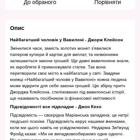
До обраного
Порівняти
Опис
Найбагатший чоловік у Вавилоні - Джорж Клейсон
Змінилися часи, замість золотих монет з’явилися
паперові купюри й картки для виплат, та незмінними
залишаються закони грошей. Ще давні вавилоняни знали,
як заробляти й примножувати статки. Так вони
перетворили своє місто в найбагатше у світі. Завдяки
книжці «Найбагатший чоловік у Вавилоні» кожна людина
може відкрити для себе закони грошей. Цю збірку притч
Джорджа Клейсона, стилізованих під вавилонські історії,
ще називають посібником із фінансової кмітливості
Підсвідомості все підвладне - Джон Кехо
Підсвідомість — своєрідна Маріанська западина; це нетрі
людської психіки. Підсвідомість керує нашими вчинками,
коли ми цього навіть не усвідомлюємо. Недарма Зиґмунд
Фройд казав: «Ми не випадковообираємо одне одного.