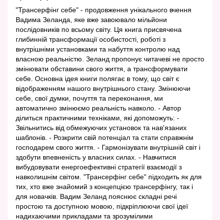
"Трансерфінг себе" - продовження унікального вчення
Вадима Зеланда, яке вже завоювало мільйони
послідовників по всьому світу. Ця книга присвячена
глибинній трансформації особистості, роботі з
внутрішніми установками та набуття контролю над
власною реальністю. Зеланд пропонує читачеві не просто
змінювати обставини свого життя, а трансформувати
себе. Основна ідея книги полягає в тому, що світ є
відображенням нашого внутрішнього стану. Змінюючи
себе, свої думки, почуття та переконання, ми
автоматично змінюємо реальність навколо. - Автор
ділиться практичними техніками, які допоможуть: -
Звільнитись від обмежуючих установок та нав'язаних
шаблонів. - Розкрити свій потенціал та стати справжнім
господарем свого життя. - Гармонізувати внутрішній світ і
здобути впевненість у власних силах. - Навчитися
вибудовувати енергоефективні стратегії взаємодії з
навколишнім світом. "Трансерфінг себе" підходить як для
тих, хто вже знайомий з концепцією трансерфінгу, так і
для новачків. Вадим Зеланд пояснює складні речі
простою та доступною мовою, підкріплюючи свої ідеї
надихаючими прикладами та зрозумілими