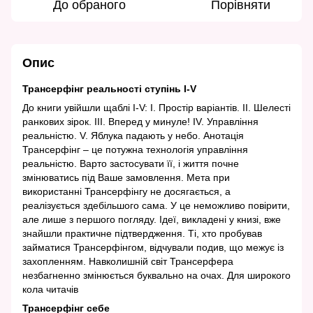
До обраного
Порівняти
Опис
Трансерфінг реальності ступінь I-V
До книги увійшли щаблі I-V: I. Простір варіантів. ІІ. Шелесті
ранкових зірок. ІІІ. Вперед у минуле! IV. Управління
реальністю. V. Яблука падають у небо. Анотація
Трансерфінг – це потужна технологія управління
реальністю. Варто застосувати її, і життя почне
змінюватись під Ваше замовлення. Мета при
використанні Трансерфінгу не досягається, а
реалізується здебільшого сама. У це неможливо повірити,
але лише з першого погляду. Ідеї, викладені у книзі, вже
знайшли практичне підтвердження. Ті, хто пробував
займатися Трансерфінгом, відчували подив, що межує із
захопленням. Навколишній світ Трансерфера
незбагненно змінюється буквально на очах. Для широкого
кола читачів
Трансерфінг себе