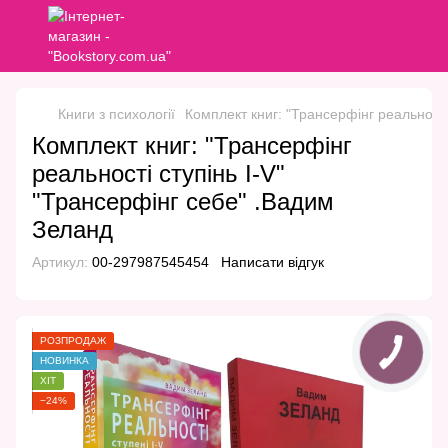
Книги з психології
Комплект книг: "Трансерфінг реальності
Комплект книг: "Трансерфінг
реальності ступінь I-V"
"Трансерфінг себе" .Вадим
Зеланд
Артикул:
00-297987545454
Написати відгук
РОЗПРОДАЖ
НОВИНКА
ХІТ
−24%