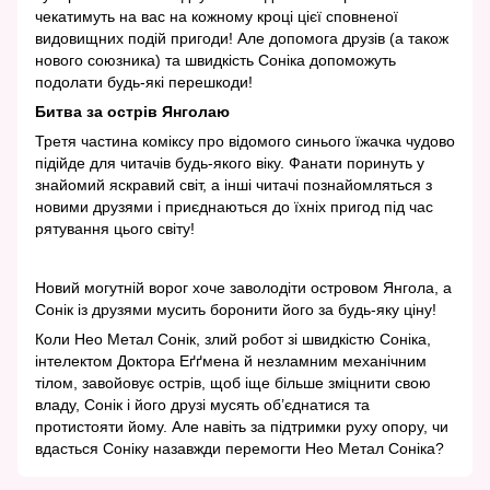
чекатимуть на вас на кожному кроці цієї сповненої
видовищних подій пригоди! Але допомога друзів (а також
нового союзника) та швидкість Соніка допоможуть
подолати будь-які перешкоди!
Битва за острів Янголаю
Третя частина коміксу про відомого синього їжачка чудово
підійде для читачів будь-якого віку. Фанати поринуть у
знайомий яскравий світ, а інші читачі познайомляться з
новими друзями і приєднаються до їхніх пригод під час
рятування цього світу!
Новий могутній ворог хоче заволодіти островом Янгола, а
Сонік із друзями мусить боронити його за будь-яку ціну!
Коли Нео Метал Сонік, злий робот зі швидкістю Соніка,
інтелектом Доктора Еґґмена й незламним механічним
тілом, завойовує острів, щоб іще більше зміцнити свою
владу, Сонік і його друзі мусять об’єднатися та
протистояти йому. Але навіть за підтримки руху опору, чи
вдасться Соніку назавжди перемогти Нео Метал Соніка?