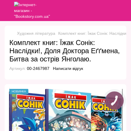
Художня література
Комплект книг: Їжак Сонік: Наслідки!
Комплект книг: Їжак Сонік:
Наслідки!, Доля Доктора Еґґмена,
Битва за острів Янголаю.
Артикул:
00-2467987
Написати відгук
НОВИНКА