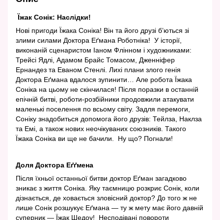
Їжак Сонік: Наслідки!
Нові пригоди Їжака Соніка! Він та його друзі б’ються зі
злими силами Доктора Еґмана Роботніка! У історії,
виконаній сценаристом Іаном Флінном і художниками:
Трейсі Ядлі, Адамом Брайс Томасом, Дженніфер
Ернандез та Еваном Стенлі. Лихі плани злого генія
Доктора Еґмана вдалося зупинити… Але робота Їжака
Соніка на цьому не скінчилася! Після поразки в останній
епічній битві, роботи-розбійники продовжили атакувати
маленькі поселення по всьому світу. Задля перемоги,
Соніку знадобиться допомога його друзів: Тейлза, Наклза
та Емі, а також нових неочікуваних союзників. Такого
Їжака Соніка ви ще не бачили. Ну що? Погнали!
Доля Доктора Еґґмена
Після їхньої останньої битви доктор Еґман загадково
зникає з життя Соніка. Яку таємницю розкриє Сонік, коли
дізнається, де ховається зловісний доктор? До того ж не
лише Сонік розшукує Еґмана — ту ж мету має його давній
суперник — Їжак Шедоу! Несподівані повороти