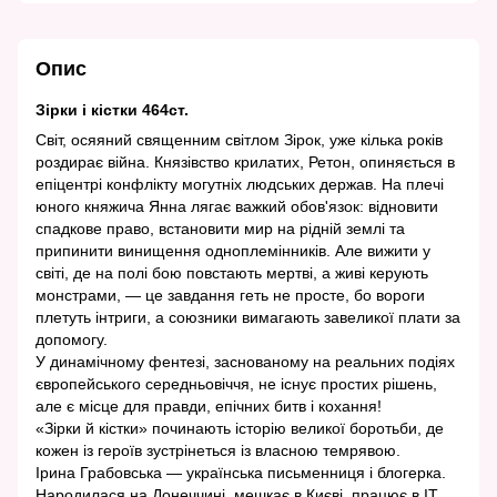
Опис
Зірки і кістки 464ст.
Світ, осяяний священним світлом Зірок, уже кілька років
роздирає війна. Князівство крилатих, Ретон, опиняється в
епіцентрі конфлікту могутніх людських держав. На плечі
юного княжича Янна лягає важкий обов'язок: відновити
спадкове право, встановити мир на рідній землі та
припинити винищення одноплемінників. Але вижити у
світі, де на полі бою повстають мертві, а живі керують
монстрами, — це завдання геть не просте, бо вороги
плетуть інтриги, а союзники вимагають завеликої плати за
допомогу.
У динамічному фентезі, заснованому на реальних подіях
європейського середньовіччя, не існує простих рішень,
але є місце для правди, епічних битв і кохання!
«Зірки й кістки» починають історію великої боротьби, де
кожен із героїв зустрінеться із власною темрявою.
Ірина Грабовська — українська письменниця і блогерка.
Народилася на Донеччині, мешкає в Києві, працює в IT.