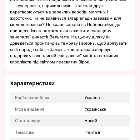
— і суперників, і прихильників. Тож коли друзі
перетворюються на запеклих ворогів, могутніх і
жорстоких, чи не виявиться тягар влади заважким для
молодого князя? Не кращі справи і в Небельгаймі, де
принцеса Ізвен намагається захистити спадщину
занепалої династії Вельґетів. На цьому шляху їй
доведеться пройти крізь темряву і вогонь, щоб врятувати
свій народ і себе. «Замок із кришталю» завершує
подорож у захопливий світ давньої магії та величних
королівств під світлом пресвятих Зірок.
Характеристики
Країна виробник
Україна
Мова видання
Українська
Стан товару
Новий
Тематика
Фентезі