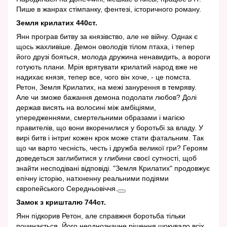
Пише в жанрах стімпанку, фентезі, історичного роману.
Земля крилатих 440ст.
Янн програв битву за князівство, але не війну. Однак є
щось жахливіше. Демон оволодів тілом птаха, і тепер
його друзі бояться, молода дружина ненавидить, а вороги
готують плани. Мрія врятувати крилатий народ вже не
надихає князя, тепер все, чого він хоче, - це помста.
Ретон, Земля Крилатих, на межі занурення в темряву.
Але чи зможе бажання демона подолати любов? Долі
держав висять на волосині між амбіціями,
упередженнями, смертельними образами і магією
правителів, що вони вкоренилися у боротьбі за владу. У
вирі битв і інтриг кожен крок може стати фатальним. Так
що чи варто чесність, честь і дружба великої гри? Героям
доведеться заглибитися у глибини своєї сутності, щоб
знайти несподівані відповіді. "Земля Крилатих" продовжує
епічну історію, натхненну реальними подіями
європейського Середньовіччя.
Замок з кришталю 744ст.
Янн підкорив Ретон, але справжня боротьба тільки
починається. Його неоднозначне рішення шокувало всіх