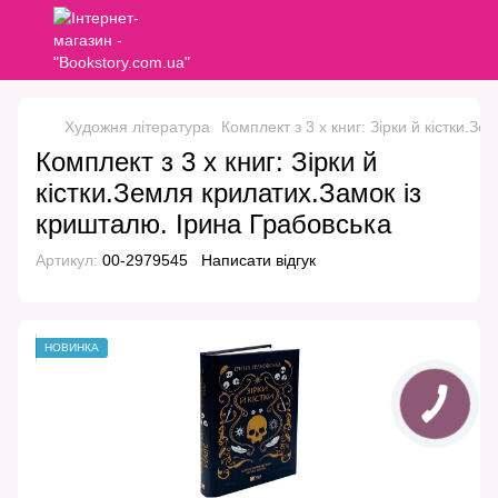
Художня література
Комплект з 3 х книг: Зірки й кістки.З
Комплект з 3 х книг: Зірки й
кістки.Земля крилатих.Замок із
кришталю. Ірина Грабовська
Артикул:
00-2979545
Написати відгук
НОВИНКА