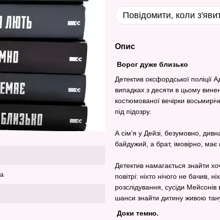
Повідомити, коли з'яви
Опис
Ворог дуже близько
Детектив оксфордської поліції А
випадках з десяти в цьому винен 
костюмованої вечірки восьмирічн
під підозру.
А сім’я у Дейзі, безумовно, див
байдужий, а брат, імовірно, має
Детектив намагається знайти хоч
ка
повітрі: ніхто нічого не бачив, н
розслідування, сусіди Мейсоні
шанси знайти дитину живою та
Доки темно.