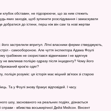
и клубок обставин, не підозрюючи, що за ним стежить
удь-яких заходів, щоб зупинити розслідування і замаскувати
 добратися до істини, перш ніж він сам та нові жертви
: його застрелили впритул. Літні власники ферми стверджують,
истріл - самообороною. Але чуття інспектора Адама Фоулі
Чому грабіжник не скористався відмичками і не вдягнув
у не викликав поліцію одразу після інциденту? Чому його
абризканий кров'ю одяг?
 поліція розуміє: ця історія має міцний зв'язок зі старою
ь. Та у Фоулі знову бракує відповідей. І часу.
ного шоу, заснованого на реальних подіях, дізнається
ї справи - вбивства восьмирічної Дейзі Мейсон. Вінсент