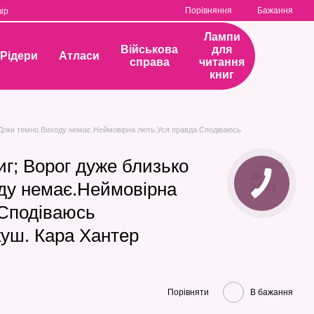
Порівняння
Бажання
ір
Лампи
Військова
для
Рідери
Атласи
справа
читання
книг
 .Доки темно.Виходу немає.Неймовірна лють.Уся правда.Сподіваюсь
иг; Ворог дуже близько
Артикул
00-
ду немає.Неймовірна
34643
.Сподіваюсь
куш. Кара Хантер
Порівняти
В бажання