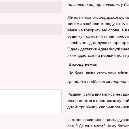
Чи знаєте ви, що ховають у бу
Жителі тихої оксфордської вулиц
живими знайшли молоду жінку з 
жінка не говорить ані слова, а 
будинку - самотній літній чолові
і навіть не здогадувався про пр
Однак детектив Адам Фоулі знає:
яким здається на перший погляд
Виходу немає
Що буде, якщо хтось хоче вбит
Це одна з найбільш моторошни
Різдвяні свята виявились нерад
місце пожежі в престижному рай
дітей: трирічний хлопчик загину
Із кожною хвилиною розслідуван
самі? Де їхня мати? Чому батько