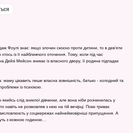
ться
дам Фоулі знає: якщо злочин скоєно проти дитини, то в дев’яти
хтось із її найближчого оточення. Тому, коли під час
а Дейзі Мейсон зникає із власного двору, її родина підпадає
на: маму цікавить лише власна зовнішність, батько - холодний та
 проблеми із психікою.
 якийсь слід зниклої дівчинки, але вона ніби розчинилась у
іхто навіть не розмовляв з нею на тій вечірці. Поки триває
в висловлюють у соцмережах найнеймовірніші припущення. А
нуть з кожною годиною…