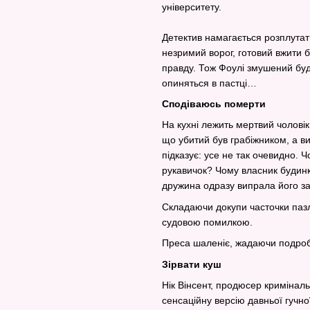
університету.
Детектив намагається розплутат
незримий ворог, готовий вжити б
правду. Тож Фоулі змушений буде
опиняться в пастці…
Сподіваюсь померти
На кухні лежить мертвий чоловік
що убитий був грабіжником, а в
підказує: усе не так очевидно. 
рукавичок? Чому власник будинк
дружина одразу випрала його з
Складаючи докупи часточки пазлу,
судовою помилкою.
Преса шаленіє, жадаючи подробиц
Зірвати куш
Нік Вінсент, продюсер криміналь
сенсаційну версію давньої гучно