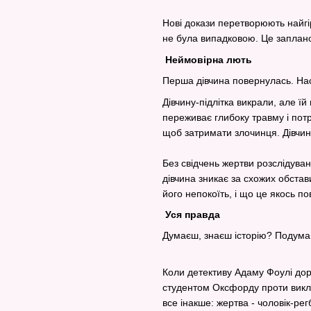
Нові докази перетворюють найг
не була випадковою. Це запланов
Неймовірна лють
Перша дівчина повернулась. Нас
Дівчину-підлітка викрали, але їй
переживає глибоку травму і потр
щоб затримати злочинця. Дівчин
Без свідчень жертви розслідуван
дівчина зникає за схожих обстав
його непокоїть, і що це якось п
Уся правда
Думаєш, знаєш історію? Подума
Коли детективу Адаму Фоулі до
студентом Оксфорду проти викла
все інакше: жертва - чоловік-ре