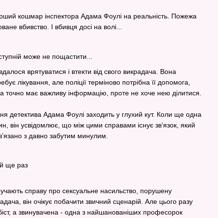
ірший кошмар інспектора Адама Фоулі на реальність. Пожежа
ане вбивство. І вбивця досі на волі...
тупній може не пощастити...
 вдалося врятуватися і втекти від свого викрадача. Вона
ебує лікування, але поліції терміново потрібна її допомога,
а точно має важливу інформацію, проте не хоче нею ділитися.
ня детектива Адама Фоулі заходить у глухий кут. Коли ще одна
ин, він усвідомлює, що між цими справами існує зв’язок, який
ов’язано з давно забутим минулим.
й ще раз
ручають справу про сексуальне насильство, порушену
дача, він очікує побачити звичний сценарій. Але цього разу
гбіст, а звинувачена - одна з найшанованіших професорок