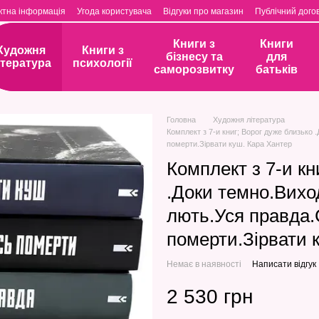
ктна інформація
Угода користувача
Відгуки про магазин
Публічний догов
Книги з
Книги
Художня
Книги з
бізнесу та
для
ітература
психології
саморозвитку
батьків
Головна
Художня література
Комплект з 7-и книг; Ворог дуже близько
померти.Зірвати куш. Кара Хантер
Комплект з 7-и кн
.Доки темно.Вихо
лють.Уся правда
померти.Зірвати 
Немає в наявності
Написати відгук
2 530 грн