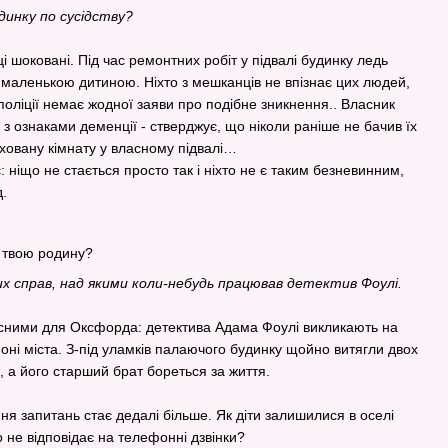
динку по сусідству?
і шоковані. Під час ремонтних робіт у підвалі будинку ледь
маленькою дитиною. Ніхто з мешканців не впізнає цих людей,
в поліції немає жодної заяви про подібне зникнення.. Власник
к з ознаками деменції - стверджує, що ніколи раніше не бачив їх
иховану кімнату у власному підвалі…
 ніщо не стається просто так і ніхто не є таким безневинним,
.
и твою родину?
х справ, над якими коли-небудь працював детектив Фоулі.
існими для Оксфорда: детектива Адама Фоулі викликають на
оні міста. З-під уламків палаючого будинку щойно витягли двох
в, а його старший брат бореться за життя.
ня запитань стає дедалі більше. Як діти залишилися в оселі
 не відповідає на телефонні дзвінки?