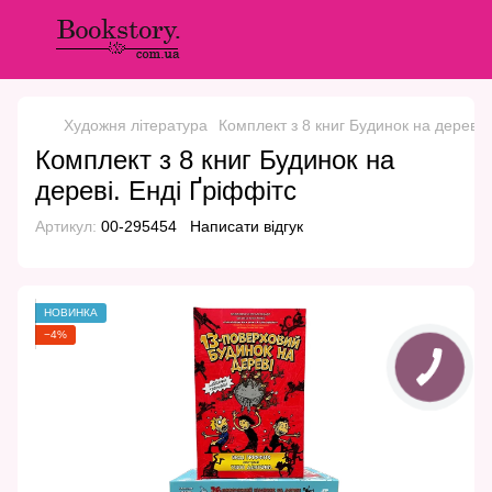
Художня література
Комплект з 8 книг Будинок на дереві.
Комплект з 8 книг Будинок на
дереві. Енді Ґріффітс
Артикул:
00-295454
Написати відгук
НОВИНКА
−4%