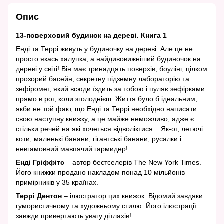
Опис
13-поверховий будинок на дереві. Книга 1
Енді та Террі живуть у будиночку на дереві. Але це не
просто якась халупка, а найдивовижніший будиночок на
дереві у світі! Він має тринадцять поверхів, боулінг, цілком
прозорий басейн, секретну підземну лабораторію та
зефіромет, який всюди їздить за тобою і пуляє зефірками
прямо в рот, коли зголоднієш. Життя було б ідеальним,
якби не той факт, що Енді та Террі необхідно написати
свою наступну книжку, а це майже неможливо, адже є
стільки речей на які хочеться відволіктися... Як-от, летючі
коти, маленькі банани, гігантські банани, русалки і
невгамовний мавпячий гармидер!
Енді Гріффітс
– автор бестселерів The New York Times.
Його книжки продано накладом понад 10 мільйонів
примірників у 35 країнах.
Террі Дентон
– ілюстратор цих книжок. Відомий завдяки
гумористичному та художньому стилю. Його ілюстрації
завжди привертають увагу дітлахів!